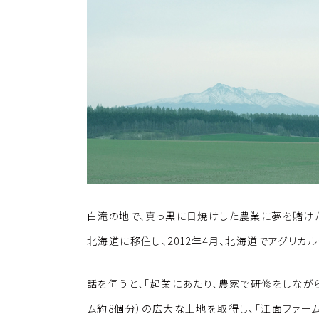
k
o
k
白滝の地で、真っ黒に日焼けした農業に夢を賭け
北海道に移住し、2012年4月、北海道でアグリ
話を伺うと、「起業にあたり、農家で研修をしなが
ム約8個分）の広大な土地を取得し、「江面ファー