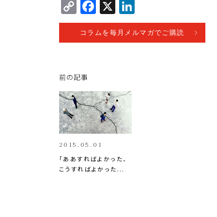
C
F
X
Li
o
a
n
p
c
k
コラムを毎月メルマガでご購読
y
e
e
Li
b
dI
前の記事
n
o
n
k
o
k
2015.05.01
「ああすればよかった、
こうすればよかった...