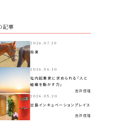
の記事
2026.07.10
伯楽
2026.06.10
社内起業家に求められる「人と
組織を動かす力」
吉井
信隆
2026.05.20
出島インキュベーションプレイス
吉井
信隆