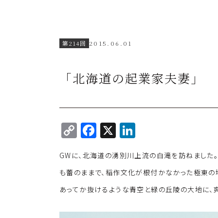
第214回
2015.06.01
「北海道の起業家夫妻」
C
F
X
Li
o
a
n
GWに、北海道の湧別川上流の白滝を訪ねました。
p
c
k
y
e
e
も蕾のままで、稲作文化が根付かなかった極東の
Li
b
dI
あってか抜けるような青空と緑の丘陵の大地に、
n
o
n