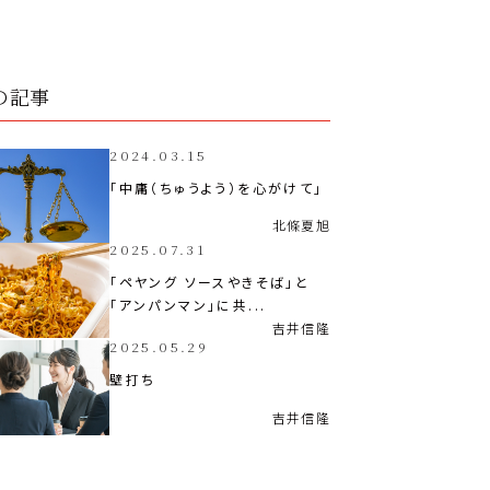
の記事
2024.03.15
「中庸（ちゅうよう）を心がけて」
北條
夏旭
2025.07.31
「ペヤング ソースやきそば」と
「アンパンマン」に共...
吉井
信隆
2025.05.29
壁打ち
吉井
信隆