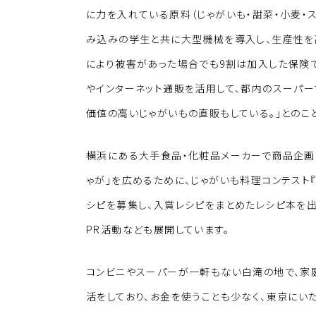
に力を入れている原料（じゃがいも・甜菜・小麦・
み込みの学生と共に大型機械を導入し、生産性を
により被害があった場合でも9割は加入した保険で
やインターネット通販を活用して、都内のスーパ
価値の高いじゃがいもの直販もしている。」とのこ
横浜にある大手食品・化粧品メーカーで商品企画
ゃが」を広めるために、じゃがいも料理コンテスト『
シピを募集し、入賞レシピをまとめたレシピ本を出
PR活動なども展開しています。
コンビニやスーパーが一軒もない白滝の地で、家
活をしており、お金を使うことも少なく、東京にい