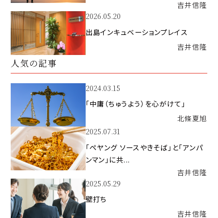
吉井
信隆
2026.05.20
出島インキュベーションプレイス
吉井
信隆
人気の記事
2024.03.15
「中庸（ちゅうよう）を心がけて」
北條
夏旭
2025.07.31
「ペヤング ソースやきそば」と「アンパ
ンマン」に共...
吉井
信隆
2025.05.29
壁打ち
吉井
信隆