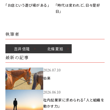
「お店という遊び場がある」
「時代は変われど、日々是好
日」
執筆者
吉井
信隆
北條
夏旭
最新の記事
2026.07.10
伯楽
2026.06.10
社内起業家に求められる「人と組織を
動かす力」