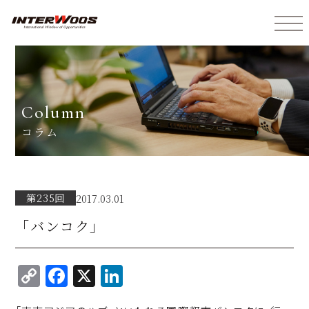
インターウォーズ株式会社
column
コラム
第235回
2017.03.01
「バンコク」
C
F
X
Li
o
a
n