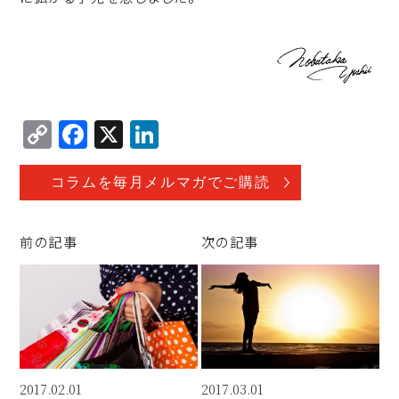
C
F
X
Li
o
a
n
p
c
k
コラムを毎月メルマガでご購読
y
e
e
Li
b
d
前の記事
次の記事
n
o
I
k
o
n
k
2017.02.01
2017.03.01