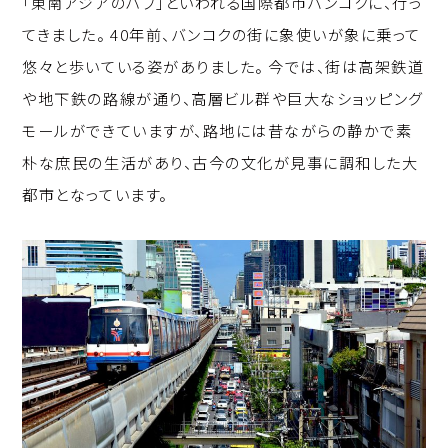
「東南アジアのハブ」といわれる国際都市バンコクに、行っ
p
c
k
てきました。 40年前、バンコクの街に象使いが象に乗って
y
e
e
悠々と歩いている姿がありました。 今では、街は高架鉄道
Li
b
d
や地下鉄の路線が通り、高層ビル群や巨大なショッピング
n
o
I
モールができていますが、路地には昔ながらの静かで素
k
o
n
朴な庶民の生活があり、古今の文化が見事に調和した大
k
都市となっています。