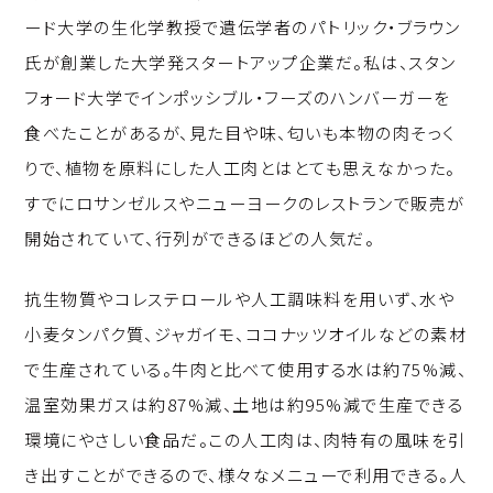
ード大学の生化学教授で遺伝学者のパトリック・ブラウン
氏が創業した大学発スタートアップ企業だ。私は、スタン
フォード大学でインポッシブル・フーズのハンバーガーを
食べたことがあるが、見た目や味、匂いも本物の肉そっく
りで、植物を原料にした人工肉とはとても思えなかった。
すでにロサンゼルスやニューヨークのレストランで販売が
開始されていて、行列ができるほどの人気だ。
抗生物質やコレステロールや人工調味料を用いず、水や
小麦タンパク質、ジャガイモ、ココナッツオイルなどの素材
で生産されている。牛肉と比べて使用する水は約75%減、
温室効果ガスは約87%減、土地は約95%減で生産できる
環境にやさしい食品だ。この人工肉は、肉特有の風味を引
き出すことができるので、様々なメニューで利用できる。人