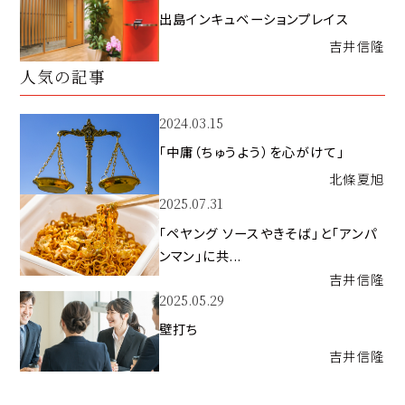
出島インキュベーションプレイス
吉井
信隆
人気の記事
2024.03.15
「中庸（ちゅうよう）を心がけて」
北條
夏旭
2025.07.31
「ペヤング ソースやきそば」と「アンパ
ンマン」に共...
吉井
信隆
2025.05.29
壁打ち
吉井
信隆