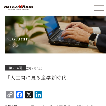
インターウォーズ株式会社
column
コラム
第264回
2019.07.15
「人工肉に見る産学新時代」
C
F
X
Li
o
a
n