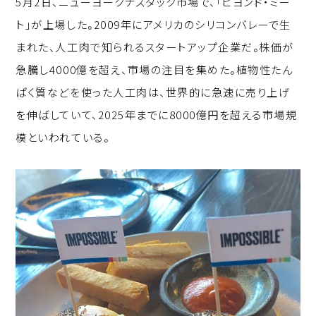
5月2日、ニューヨークナスダック市場で、「ビヨンド・ミー
p
c
k
ト」が上場した。2009年にアメリカのシリコンバレーで生
y
e
e
まれた、人工肉で知られるスタートアップ企業だ。株価が
Li
b
d
急騰し4000億を超え、市場の注目を集めた。植物性たん
n
o
I
ぱく質などを使った人工肉は、世界的に急速に売り上げ
k
o
n
を伸ばしていて、2025年までに8000億円を超える市場規
k
模といわれている。