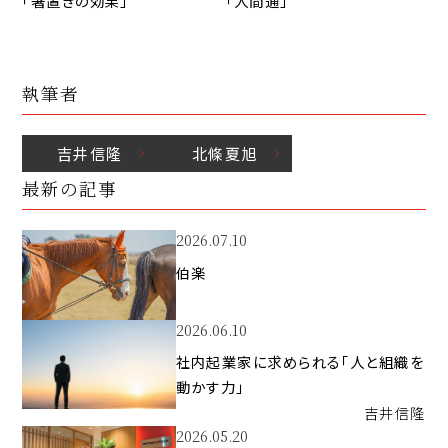
「箸置きの効果」
「人間通」
執筆者
吉井
信隆
北條
夏旭
最新の記事
2026.07.10
伯楽
2026.06.10
社内起業家に求められる「人と組織を
動かす力」
吉井
信隆
2026.05.20