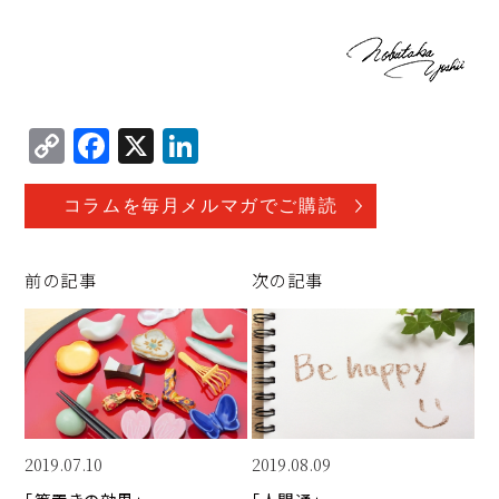
C
F
X
Li
o
a
n
p
c
k
コラムを毎月メルマガでご購読
y
e
e
Li
b
d
前の記事
次の記事
n
o
I
k
o
n
k
2019.07.10
2019.08.09