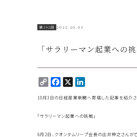
第292回
2022.10.03
「サラリーマン起業への挑
C
F
X
Li
o
a
n
10月3日の日経産業新聞へ寄稿した記事を紹介さ
p
c
k
y
e
e
「サラリーマン起業への挑戦」
Li
b
dI
n
o
n
6月2日、クオンタムリープ会長の出井伸之さんが