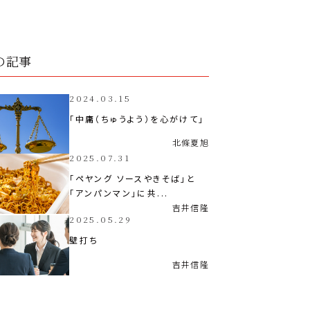
の記事
2024.03.15
「中庸（ちゅうよう）を心がけて」
北條
夏旭
2025.07.31
「ペヤング ソースやきそば」と
「アンパンマン」に共...
吉井
信隆
2025.05.29
壁打ち
吉井
信隆