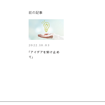
y
e
e
Li
b
dI
前の記事
n
o
n
k
o
k
2022.10.03
「アイデアを受け止め
て」