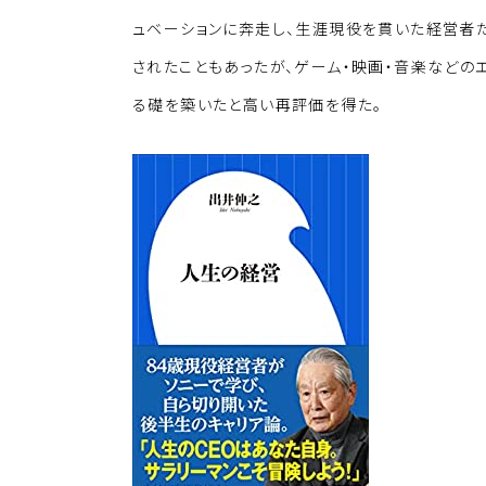
k
o
ュベーションに奔走し、生涯現役を貫いた経営者
k
されたこともあったが、ゲーム・映画・音楽などの
る礎を築いたと高い再評価を得た。