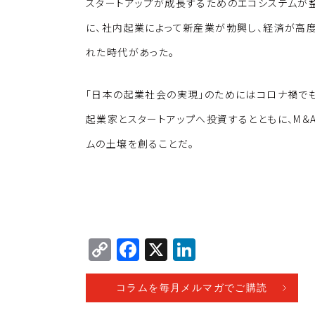
スタートアップが成長するためのエコシステムが整
に、社内起業によって新産業が勃興し、経済が高度
れた時代があった。
「日本の起業社会の実現」のためにはコロナ禍でも
起業家とスタートアップへ投資するとともに、M＆
ムの土壌を創ることだ。
C
F
X
Li
o
a
n
p
c
k
コラムを毎月メルマガでご購読