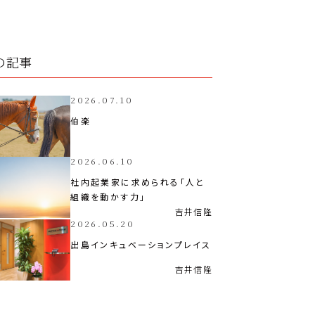
の記事
2026.07.10
伯楽
2026.06.10
社内起業家に求められる「人と
組織を動かす力」
吉井
信隆
2026.05.20
出島インキュベーションプレイス
吉井
信隆