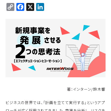
C
F
X
Li
o
a
n
p
c
k
y
e
e
Li
b
d
n
o
I
k
o
n
k
著：インターン/鈴木響
ビジネスの世界では、「計画を立てて実行する」というアプ
ローチが広く採用されてきました。市場を分析し、リスクを