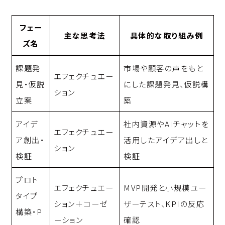
フェー
主な思考法
具体的な取り組み例
ズ名
課題発
市場や顧客の声をもと
エフェクチュエー
見・仮説
にした課題発見、仮説構
ション
立案
築
アイデ
社内資源やAIチャットを
エフェクチュエー
ア創出・
活用したアイデア出しと
ション
検証
検証
プロト
エフェクチュエー
MVP開発と小規模ユー
タイプ
ション＋コーゼ
ザーテスト、KPIの反応
構築・P
ーション
確認