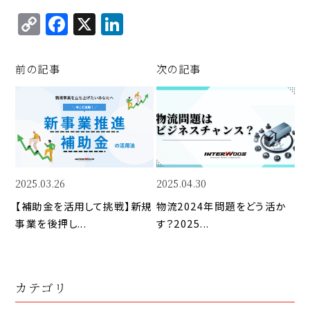
C
F
X
Li
o
a
n
p
c
k
前の記事
次の記事
y
e
e
Li
b
d
n
o
I
k
o
n
k
2025.03.26
2025.04.30
【補助金を活用して挑戦】新規
物流2024年問題をどう活か
事業を後押し...
す？2025...
カテゴリ