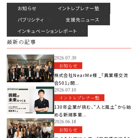
お知らせ
イントレプレナー塾
パブリシティ
⽀援先ニュース
インキュベーションレポート
最新の記事
2026.07.30
お知らせ
株式会社NearMe様 _「異業種交流
会501」開...
2026.07.10
イントレプレナー塾
130年企業が挑む、“人と風土”から始
める新規事業...
2026.06.18
お知らせ