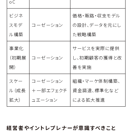
oC
ビジネ
価格・販路・収支モデル
スモデ
コーゼーション
の設計、データを元にし
ル構築
た戦略構築
事業化
サービスを実際に提供
（初期展
コーゼーション
し、初期顧客の獲得と改
開）
善を実施
スケー
コーゼーション
組織・マーケ体制構築、
ル（成長
＋一部エフェクチ
資金調達、標準化など
拡大）
ュエーション
による拡大推進
経営者やイントレプレナーが意識すべきこと