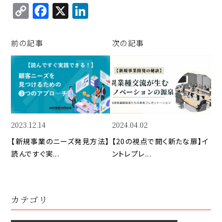
C
F
X
Li
o
a
n
p
c
k
前の記事
次の記事
y
e
e
Li
b
d
n
o
I
k
o
n
k
2023.12.14
2024.04.02
【新規事業のニーズ発見方法】
【20の視点で開く新たな扉】イ
読んですぐ実...
ントレプレ...
カテゴリ