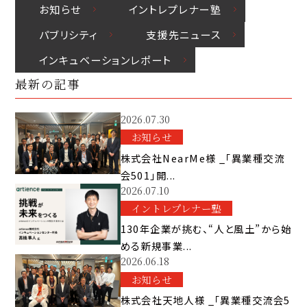
お知らせ
イントレプレナー塾
パブリシティ
⽀援先ニュース
インキュベーションレポート
最新の記事
2026.07.30
お知らせ
株式会社NearMe様 _「異業種交流
会501」開...
2026.07.10
イントレプレナー塾
130年企業が挑む、“人と風土”から始
める新規事業...
2026.06.18
お知らせ
株式会社天地人様 _「異業種交流会5