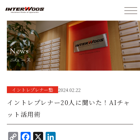
インターウォーズ株式会社
news
ニュース
イントレプレナー塾
2024.02.22
イントレプレナー20人に聞いた！AIチャ
ット活用術
C
F
X
Li