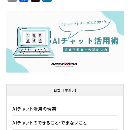
o
a
n
p
c
k
y
e
e
Li
b
d
n
o
I
k
o
n
k
目次
[
非表示
]
AIチャット活用の現実
AIチャットのできること・できないこと