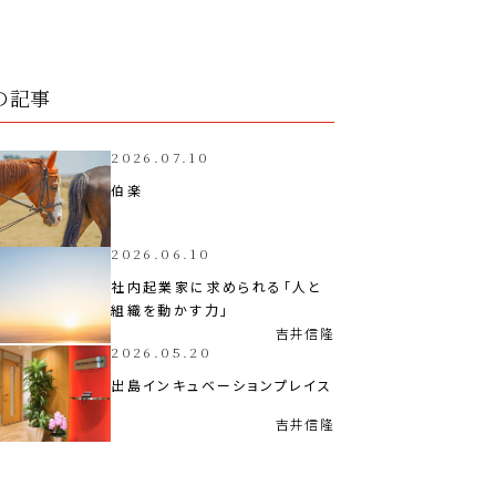
の記事
2026.07.10
伯楽
2026.06.10
社内起業家に求められる「人と
組織を動かす力」
吉井
信隆
2026.05.20
出島インキュベーションプレイス
吉井
信隆