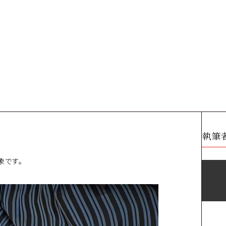
執筆
象です。