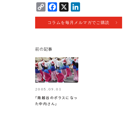
C
F
X
Li
o
a
n
p
c
k
コラムを毎月メルマガでご購読
y
e
e
Li
b
dI
前の記事
n
o
n
k
o
k
2005.09.01
「南越谷のポラスになっ
た中内さん」