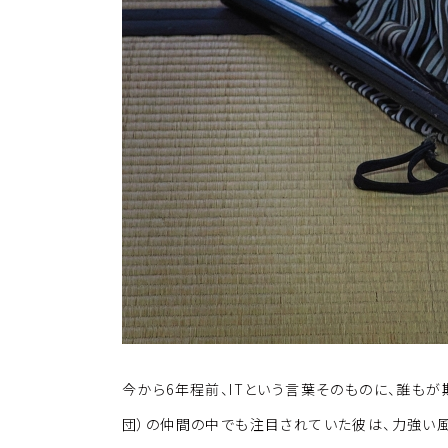
k
o
k
今から6年程前、ITという言葉そのものに、誰もが
団）の仲間の中でも注目されていた彼は、力強い