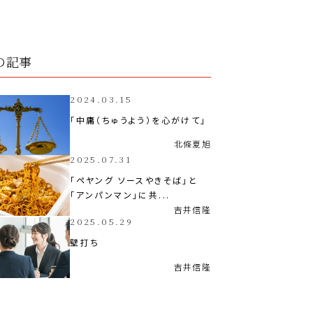
の記事
2024.03.15
「中庸（ちゅうよう）を心がけて」
北條
夏旭
2025.07.31
「ペヤング ソースやきそば」と
「アンパンマン」に共...
吉井
信隆
2025.05.29
壁打ち
吉井
信隆