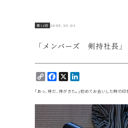
第14回
2005.10.01
「メンバーズ 剣持社長」
C
F
X
Li
o
a
n
「あっ、侍だ、侍がきた。」初めてお会いした時の印
p
c
k
y
e
e
Li
b
dI
n
o
n