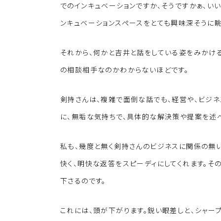
でのインキュベーションですか、そうですかぁ、い
ンキュベーションスペースをとても興味深そうに眺
それから、何かと吉井と話をしている姿をみかけ
の相談相手なのかわからないほどです。
剣持さんは、複雑で面倒な話でも、経営や、ビジ
に、無垢な気持ちで、具体的な解決策や提案を述べ
私も、幾度と無く剣持さんのビジネスに関係の無い
快く、明快な返答をスピーディにしてくれます。そ
下さるのです。
これには、頭が下がります。鋭い眼差しと、シャー