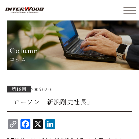
インターウォーズ株式会社
column
コラム
第18回
2006.02.01
「ローソン 新浪剛史社長」
C
F
X
Li
o
a
n