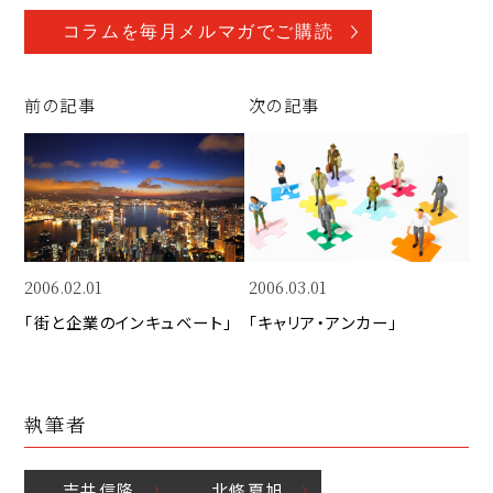
o
a
n
p
c
k
コラムを毎月メルマガでご購読
y
e
e
Li
b
d
前の記事
次の記事
n
o
I
k
o
n
k
2006.02.01
2006.03.01
「街と企業のインキュベート」
「キャリア・アンカー」
執筆者
吉井
信隆
北條
夏旭