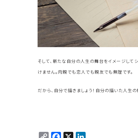
そして、新たな自分の人生の舞台をイメージしてシ
けません。肉親でも恋人でも親友でも無理です。
だから、自分で描きましょう！自分の描いた人生の
C
F
X
Li