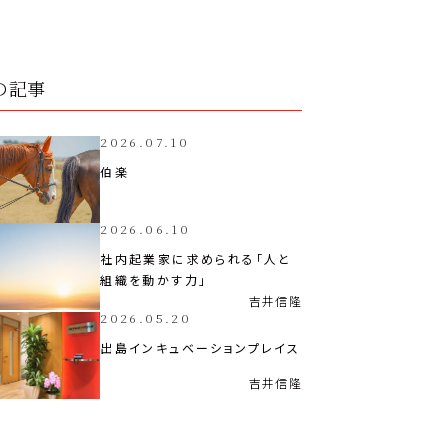
の記事
2026.07.10
伯楽
2026.06.10
社内起業家に求められる「人と
組織を動かす力」
吉井
信隆
2026.05.20
出島インキュベーションプレイス
吉井
信隆