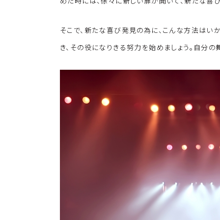
k
o
めた時には、徐々に新しい扉が開いて、新たな喜
k
そこで、新たな喜び発見の為に、こんな方法はい
き、その役になりきる努力を始めましょう。自分の