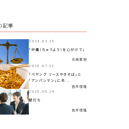
の記事
2024.03.15
「中庸（ちゅうよう）を心がけて」
北條
夏旭
2025.07.31
「ペヤング ソースやきそば」と
「アンパンマン」に共...
吉井
信隆
2025.05.29
壁打ち
吉井
信隆