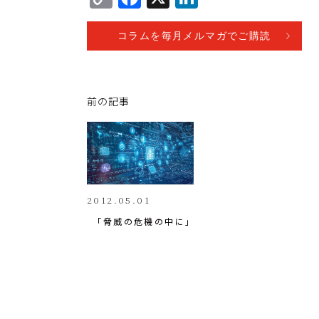
o
a
n
p
c
k
コラムを毎月メルマガでご購読
y
e
e
Li
b
dI
前の記事
n
o
n
k
o
k
2012.05.01
　「脅威の危機の中に」