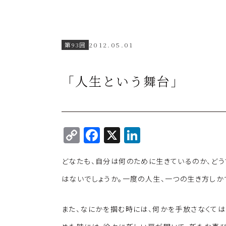
第93回
2012.05.01
「人生という舞台」
C
F
X
Li
o
a
n
どなたも、自分は何のために生きているのか、どう
p
c
k
y
e
e
はないでしょうか。一度の人生、一つの生き方しか
Li
b
dI
また、なにかを掴む時には、何かを手放さなくては
n
o
n