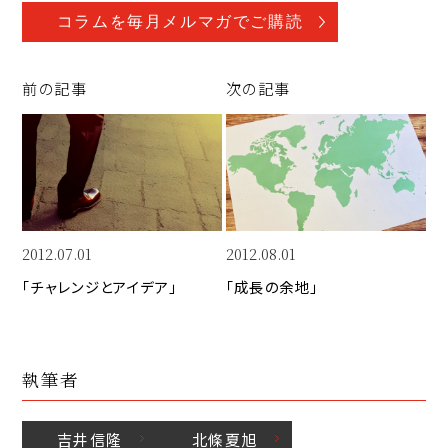
o
a
n
p
c
k
コラムを毎月メルマガでご購読
y
e
e
Li
b
d
前の記事
次の記事
n
o
I
k
o
n
k
2012.07.01
2012.08.01
「チャレンジとアイデア」
「成長の余地」
執筆者
吉井
信隆
北條
夏旭