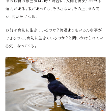
あの独特の雰囲気は、時と場合に、人間を怖気づかせる
p
c
k
迫力がある。眼があっても、そらさない。その上、あの何
y
e
e
か、言いたげな眼。
Li
b
d
n
o
I
お前は真剣に生きているのか？俺達よりもいろんな事が
k
o
n
できるのに、真剣に生きているのか？と問いかけられてい
k
る気になってくる。