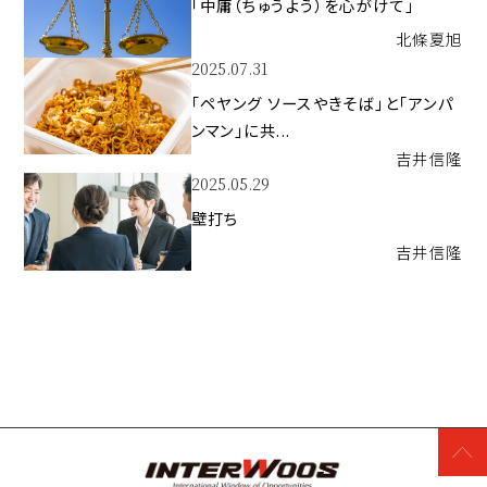
「中庸（ちゅうよう）を心がけて」
北條
夏旭
2025.07.31
「ペヤング ソースやきそば」と「アンパ
ンマン」に共...
吉井
信隆
2025.05.29
壁打ち
吉井
信隆