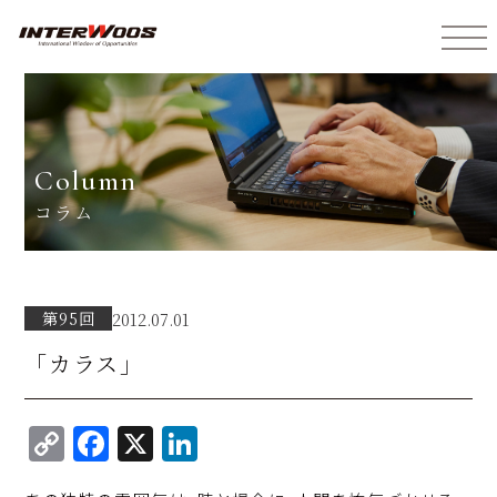
インターウォーズ株式会社
column
コラム
第95回
2012.07.01
「カラス」
C
F
X
Li
o
a
n