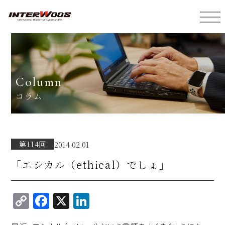
インターウォーズ株式会社
column
コラム
第114回
2014.02.01
「エシカル（ethical）でしょ」
C
F
X
Li
o
a
n