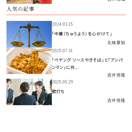
人気の記事
2024.03.15
「中庸（ちゅうよう）を心がけて」
北條
夏旭
2025.07.31
「ペヤング ソースやきそば」と「アンパ
ンマン」に共...
吉井
信隆
2025.05.29
壁打ち
吉井
信隆