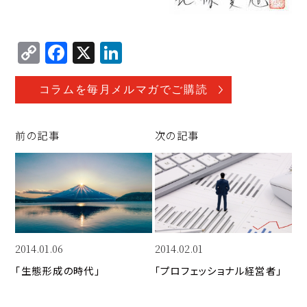
C
F
X
Li
o
a
n
p
c
k
コラムを毎月メルマガでご購読
y
e
e
Li
b
d
前の記事
次の記事
n
o
I
k
o
n
k
2014.01.06
2014.02.01
「生態形成の時代」
「プロフェッショナル経営者」