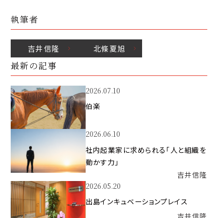
執筆者
吉井
信隆
北條
夏旭
最新の記事
2026.07.10
伯楽
2026.06.10
社内起業家に求められる「人と組織を
動かす力」
吉井
信隆
2026.05.20
出島インキュベーションプレイス
吉井
信隆