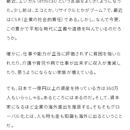
最近、エシカル（ethical）という言語をよくきくようになっ
p
c
k
た。少し前は、エコとか、リサイクルとかがブーム？で、最近
y
e
e
はCSR（企業の社会的責任）である。しかし、なんで今更、
Li
b
d
この豊かで平和な時代に正義や道徳を叫んでいるのだろ
n
o
I
うか。
k
o
n
k
確かに、仕事や能力が正当に評価されずに貧困を強いら
れたり、介護や育児や病で仕事が出来ずに収入が激減し
たり、思うようにならない家族が増えている。
でも、日本で一億円以上の資産を持っている方は360万
人もいらっしゃる。あるところにはあるのだ。そして、資本
家になるほど企業の海外進出を推奨する。そもそもグロ
ーバル化とは、人も物も金も知識も海外に出るということ
だ。