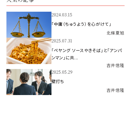
2024.03.15
「中庸（ちゅうよう）を心がけて」
北條
夏旭
2025.07.31
「ペヤング ソースやきそば」と「アンパ
ンマン」に共...
吉井
信隆
2025.05.29
壁打ち
吉井
信隆