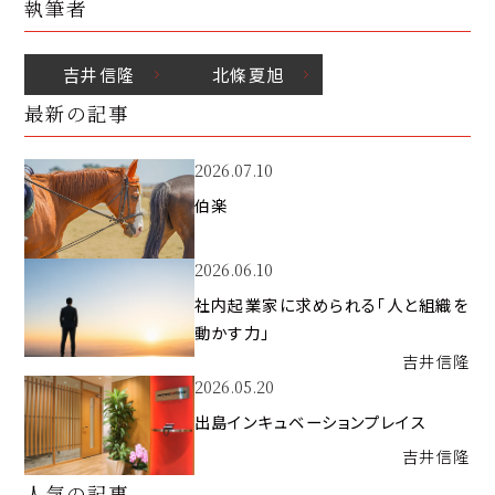
執筆者
吉井
信隆
北條
夏旭
最新の記事
2026.07.10
伯楽
2026.06.10
社内起業家に求められる「人と組織を
動かす力」
吉井
信隆
2026.05.20
出島インキュベーションプレイス
吉井
信隆
人気の記事