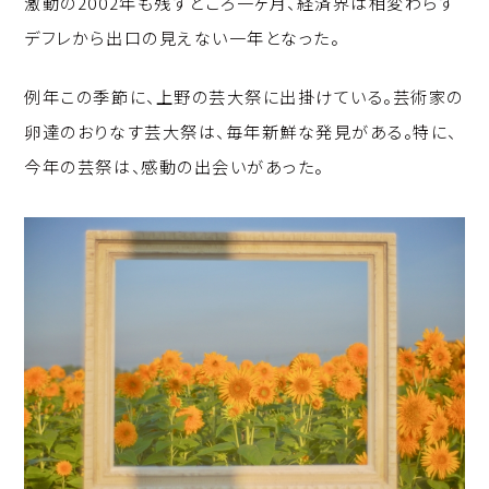
激動の2002年も残すところ一ヶ月、経済界は相変わらず
p
c
k
デフレから出口の見えない一年となった。
y
e
e
Li
b
d
例年この季節に、上野の芸大祭に出掛けている。芸術家の
n
o
I
卵達のおりなす芸大祭は、毎年新鮮な発見がある。特に、
k
o
n
今年の芸祭は、感動の出会いがあった。
k