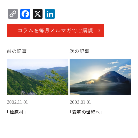
C
F
X
Li
o
a
n
p
c
k
コラムを毎月メルマガでご購読
y
e
e
Li
b
d
前の記事
次の記事
n
o
I
k
o
n
k
2002.11.01
2003.01.01
「桧原村」
「変革の世紀へ」