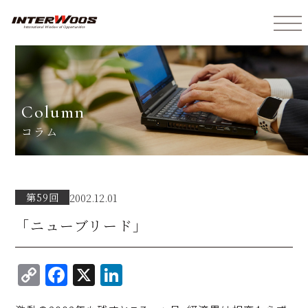
インターウォーズ株式会社
column
コラム
第59回
2002.12.01
「ニューブリード」
C
F
X
Li
o
a
n