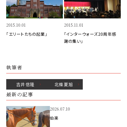
k
2015.10.01
2015.11.01
「エリートたちの起業」
「インターウォーズ20周年感
謝の集い」
執筆者
吉井
信隆
北條
夏旭
最新の記事
2026.07.10
伯楽