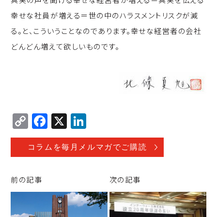
幸せな社員が増える＝世の中のハラスメントリスクが減
る。と、こういうことなのであります。幸せな経営者の会社
どんどん増えて欲しいものです。
C
F
X
Li
o
a
n
p
c
k
コラムを毎月メルマガでご購読
y
e
e
Li
b
d
前の記事
次の記事
n
o
I
k
o
n