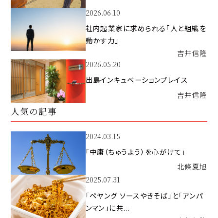
2026.06.10
社内起業家に求められる「人と組織を
動かす力」
吉井
信隆
2026.05.20
出島インキュベーションプレイス
吉井
信隆
人気の記事
2024.03.15
「中庸（ちゅうよう）を心がけて」
北條
夏旭
2025.07.31
「ペヤング ソースやきそば」と「アンパ
ンマン」に共...