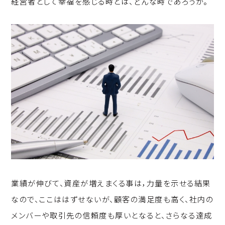
経営者として幸福を感じる時とは、どんな時であろうか。
p
c
k
y
e
e
Li
b
d
n
o
I
k
o
n
k
業績が伸びて、資産が増えまくる事は，力量を示せる結果
なので、ここははずせないが、顧客の満足度も高く、社内の
メンバーや取引先の信頼度も厚いとなると、さらなる達成