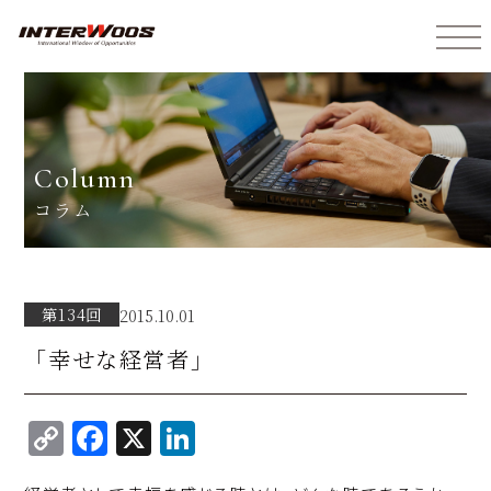
インターウォーズ株式会社
column
コラム
第134回
2015.10.01
「幸せな経営者」
C
F
X
Li
o
a
n