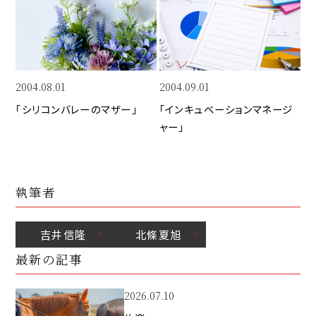
k
o
n
k
2004.08.01
2004.09.01
「シリコンバレーのマザー」　
「インキュベーションマネージ
ャー」　
執筆者
吉井
信隆
北條
夏旭
最新の記事
2026.07.10