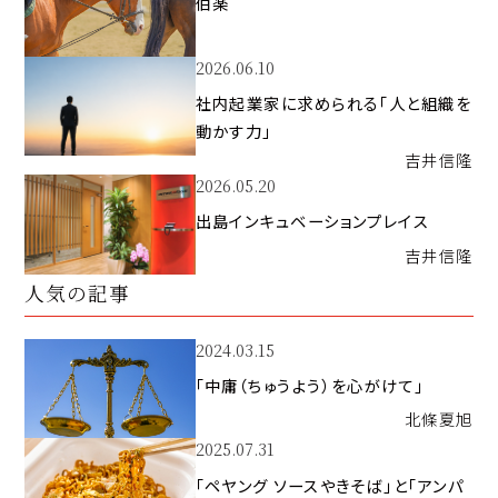
伯楽
2026.06.10
社内起業家に求められる「人と組織を
動かす力」
吉井
信隆
2026.05.20
出島インキュベーションプレイス
吉井
信隆
人気の記事
2024.03.15
「中庸（ちゅうよう）を心がけて」
北條
夏旭
2025.07.31
「ペヤング ソースやきそば」と「アンパ