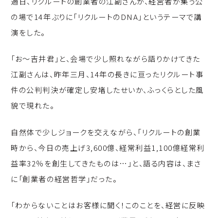
過日、リクルートの創業者の江副さんが、経営者が集う公
p
c
k
の場で14年ぶりに「リクルートのDNA」というテーマで講
y
e
e
演をした。
Li
b
d
n
o
I
「お～吉井君」と、会場で少し照れながら語りかけてきた
k
o
n
江副さんは、昨年三月、14年の長きに亘ったリクルート事
k
件の公判判決が確定し安堵したせいか、ふっくらとした風
貌で現れた。
自然体で少しジョークを交えながら、「リクルートの創業
時から、今日の売上げ3,600億、経常利益1,100億経常利
益率32％を創生してきたものは…」と、語る内容は、まさ
に「創業者の経営哲学」だった。
「わからないことはお客様に聞く！このことを、経営に反映