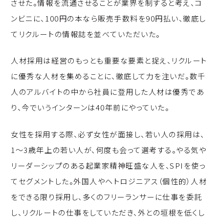
させた。情報を流通させることが業界を制すると考え、コ
ンビニに、100円の本なら販売手数料を90円払い、徹底し
てリクルートの情報誌を並べていただいた。
人材採用は経営のもっとも重要な要素と捉え、リクルート
に優秀な人材を集めることに、徹底して力を注いだ。数千
人のアルバイトの中から社員に登用した人材は優秀であ
り、今でいうインターンは40年前にやっていた。
女性を採用する際、必ず女性が面接し、若い人の採用は、
1～3歳年上の若い人が、何度も会って選考する。やる気や
リーダーシップのある起業家精神旺盛な人を、SPIを使っ
てセグメントした。外国人やヘトロジニアス（個性的）人材
をできる限り採用し、多くのフリーランサーに仕事を委託
し、リクルートの仕事をしていただき、外との垣根を低くし