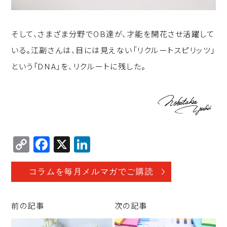
そして、さまざま分野でOB達が、才能を開花させ活躍して
いる。江副さんは、目には見えない「リクルートスピリッツ」
という「DNA」を、リクルートに残した。
C
F
X
Li
o
a
n
p
c
k
コラムを毎月メルマガでご購読
y
e
e
Li
b
d
前の記事
次の記事
n
o
I