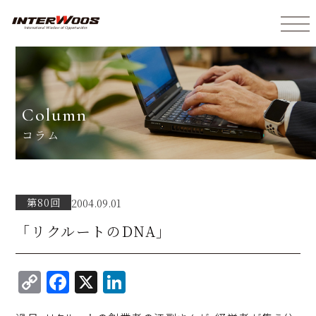
インターウォーズ株式会社
column
コラム
第80回
2004.09.01
「リクルートのDNA」
C
F
X
Li
o
a
n