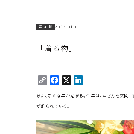
第149回
2017.01.01
「着る物」
C
F
X
Li
o
a
n
また、新たな年が始まる。今年は、酉さんを玄関
p
c
k
y
e
e
が飾られている。
Li
b
dI
n
o
n