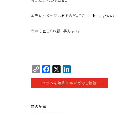
るかだけなのである。
本当にイメージはあるのだ。ここに
http://ww
今年も宜しくお願い致します。
C
F
X
Li
o
a
n
p
c
k
コラムを毎月メルマガでご購読
y
e
e
Li
b
dI
前の記事
n
o
n