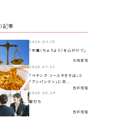
の記事
2024.03.15
「中庸（ちゅうよう）を心がけて」
北條
夏旭
2025.07.31
「ペヤング ソースやきそば」と
「アンパンマン」に共...
吉井
信隆
2025.05.29
壁打ち
吉井
信隆