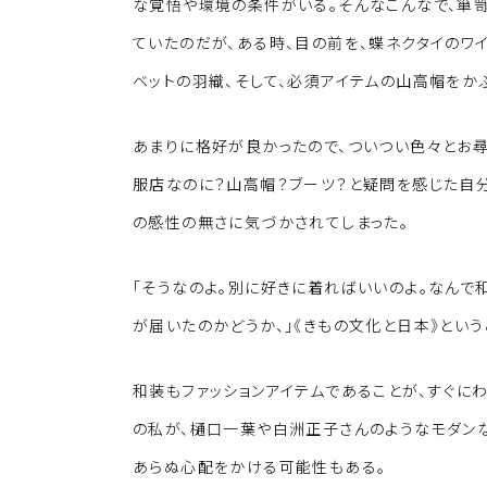
な覚悟や環境の条件がいる。そんなこんなで、箪
ていたのだが、ある時、目の前を、蝶ネクタイのワ
ベットの羽織、そして、必須アイテムの山高帽をか
あまりに格好が良かったので、ついつい色々とお尋
服店なのに？山高帽？ブーツ？と疑問を感じた自
の感性の無さに気づかされてしまった。
「そうなのよ。別に好きに着ればいいのよ。なんで
が届いたのかどうか、」《きもの文化と日本》という
和装もファッションアイテムであることが、すぐに
の私が、樋口一葉や白洲正子さんのようなモダン
あらぬ心配をかける可能性もある。