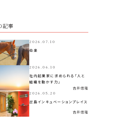
の記事
2026.07.10
伯楽
2026.06.10
社内起業家に求められる「人と
組織を動かす力」
吉井
信隆
2026.05.20
出島インキュベーションプレイス
吉井
信隆