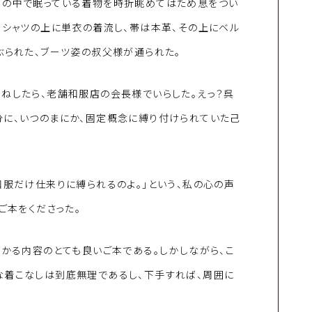
笥の中で眠っている着物を時折眺めてはため息をつい
イシャツの上に単衣の着流し、帯は本革、その上にベル
ぶられた、ブーツ姿の叔父様が通られた。
ねしたら、老舗和服店の会長様でいらした。えっ？呉
分に、いつのまにか、固定概念に縛り付けられていた己
和服だけ仕来りに縛られるのよ。」という、私の心の声
ご本をくださった。
わかる内容のとても良いご本である。しかしながら、こ
な着こなしは到底無理であるし、下手すれば、周囲に