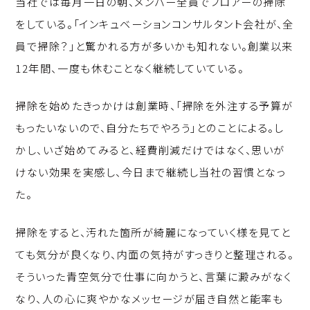
当社では毎月一日の朝、メンバー全員でフロアーの掃除
p
c
k
をしている。「インキュベーションコンサルタント会社が、全
y
e
e
員で掃除？」と驚かれる方が多いかも知れない。創業以来
Li
b
d
12年間、一度も休むことなく継続していている。
n
o
I
k
o
n
掃除を始めたきっかけは創業時、「掃除を外注する予算が
k
もったいないので、自分たちでやろう」とのことによる。し
かし、いざ始めてみると、経費削減だけではなく、思いが
けない効果を実感し、今日まで継続し当社の習慣となっ
た。
掃除をすると、汚れた箇所が綺麗になっていく様を見てと
ても気分が良くなり、内面の気持がすっきりと整理される。
そういった青空気分で仕事に向かうと、言葉に澱みがなく
なり、人の心に爽やかなメッセージが届き自然と能率も