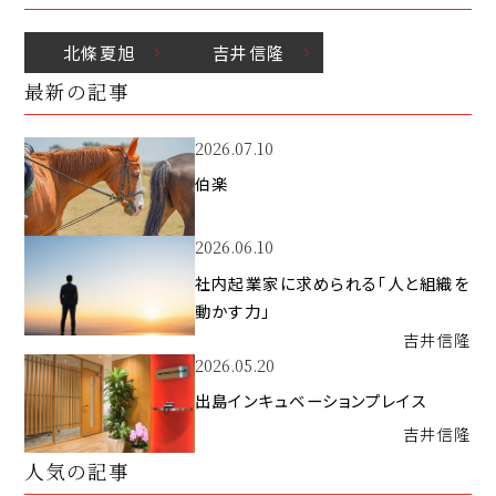
北條
夏旭
吉井
信隆
最新の記事
2026.07.10
伯楽
2026.06.10
社内起業家に求められる「人と組織を
動かす力」
吉井
信隆
2026.05.20
出島インキュベーションプレイス
吉井
信隆
人気の記事