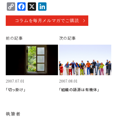
C
F
X
Li
o
a
n
p
c
k
コラムを毎月メルマガでご購読
y
e
e
Li
b
d
前の記事
次の記事
n
o
I
k
o
n
k
2007.07.01
2007.08.01
「切っ掛け」
「組織の語源は有機体」
執筆者