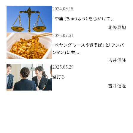
2024.03.15
「中庸（ちゅうよう）を心がけて」
北條
夏旭
2025.07.31
「ペヤング ソースやきそば」と「アンパ
ンマン」に共...
吉井
信隆
2025.05.29
壁打ち
吉井
信隆