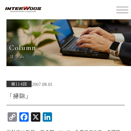
インターウォーズ株式会社
column
コラム
第114回
2007.08.01
「掃除」
C
F
X
Li
o
a
n