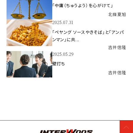
「中庸（ちゅうよう）を心がけて」
北條
夏旭
2025.07.31
「ペヤング ソースやきそば」と「アンパ
ンマン」に共...
吉井
信隆
2025.05.29
壁打ち
吉井
信隆