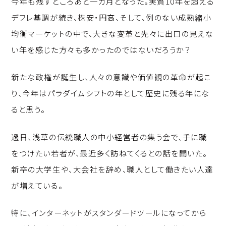
今年も残すところあと一カ月となった。実質10年を超える
p
c
k
デフレ基調が続き、株安・円高、そして、例のない成熟縮小
y
e
e
均衡マーケットの中で、大きな変革と先々に出口の見えな
Li
b
d
い年を感じた方々も多かったのではないだろうか？
n
o
I
k
o
n
新たな政権が誕生し、人々の意識や価値観の革命が起こ
k
り、今年はパラダイムシフトの年として歴史に残る年にな
ると思う。
過日、浅草の伝統職人の中小経営者の集う会で、手に職
をつけたい若者が、最近多く訪ねてくるとの話を聞いた。
新卒の大学生や、大会社を辞め、職人として働きたい人達
が増えている。
特に、インターネットがスタンダードツールになってから