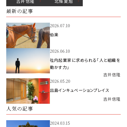
吉井
信隆
北條
夏旭
最新の記事
2026.07.10
伯楽
2026.06.10
社内起業家に求められる「人と組織を
動かす力」
吉井
信隆
2026.05.20
出島インキュベーションプレイス
吉井
信隆
人気の記事
2024.03.15