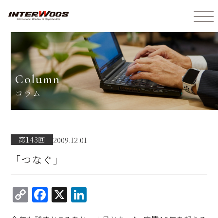
インターウォーズ株式会社
column
コラム
第143回
2009.12.01
「つなぐ」
C
F
X
Li
o
a
n