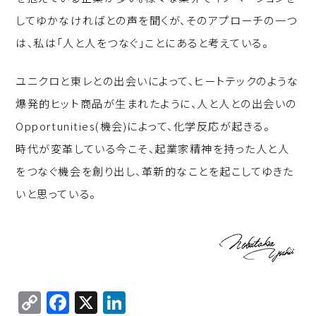
してゆかなければとの声を聞くが、そのアプローチの一つ
は、私は「人と人をつなぐ」ことにあると考えている。
ユニクロと東レとの出会いによって、ヒートテックのような
爆発的ヒット商品が生まれたように、人と人との出会いの
Opportunities(機会)によって、化学反応が起きる。
時代が変革している今こそ、起業家精神を持った人と人
をつなぐ機会を創り出し、革新的なことを起こしてゆきた
いと思っている。
C
F
X
Li