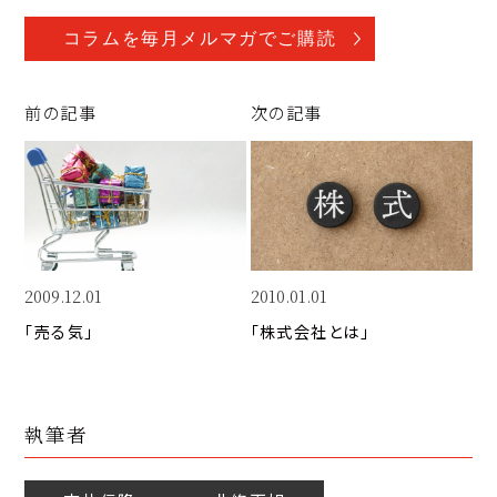
o
a
n
p
c
k
コラムを毎月メルマガでご購読
y
e
e
Li
b
d
前の記事
次の記事
n
o
I
k
o
n
k
2009.12.01
2010.01.01
「売る気」　
「株式会社とは」
執筆者