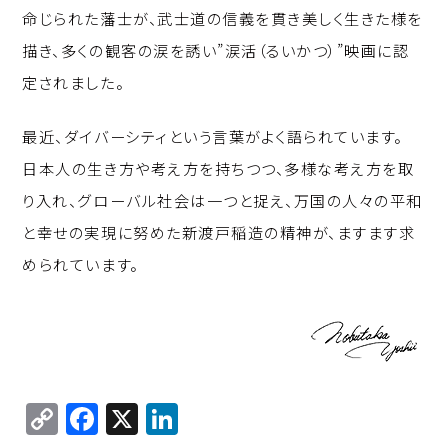
命じられた藩士が、武士道の信義を貫き美しく生きた様を
描き、多くの観客の涙を誘い”涙活（るいかつ）”映画に認
定されました。
最近、ダイバーシティという言葉がよく語られています。
日本人の生き方や考え方を持ちつつ、多様な考え方を取
り入れ、グローバル社会は一つと捉え、万国の人々の平和
と幸せの実現に努めた新渡戸稲造の精神が、ますます求
められています。
C
F
X
Li