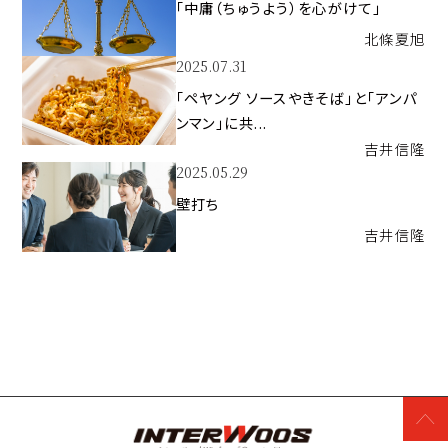
「中庸（ちゅうよう）を心がけて」
北條
夏旭
2025.07.31
「ペヤング ソースやきそば」と「アンパ
ンマン」に共...
吉井
信隆
2025.05.29
壁打ち
吉井
信隆