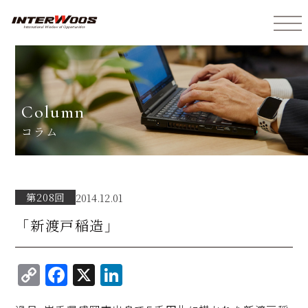
インターウォーズ株式会社
column
コラム
第208回
2014.12.01
「新渡戸稲造」
C
F
X
Li
o
a
n