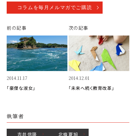
o
a
n
p
c
k
コラムを毎月メルマガでご購読
y
e
e
Li
b
d
前の記事
次の記事
n
o
I
k
o
n
k
2014.11.17
2014.12.01
「豪傑な淑女」
「未来へ続く教育改革」
執筆者
吉井
信隆
北條
夏旭