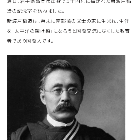
過日、岩手県盛岡市出身で５千円札に描かれた新渡戸稲
p
c
k
造の記念室を訪ねました。
y
e
e
新渡戸稲造は、幕末に南部藩の武士の家に生まれ、生涯
Li
b
d
を「太平洋の架け橋」になろうと国際交流に尽くした教育
n
o
I
者であり国際人です。
k
o
n
k