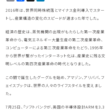
o
a
n
2016年は、世界同時株続落とマイナス金利導入でスター
p
c
k
トし、産業構造の変化のスピードが速まった年でした。
y
e
e
Li
b
d
経済の歴史は、蒸気機関の出現がもたらした第一次産業
n
o
I
革命から、電気エネルギー大量生産の第二次産業革命、
k
o
n
コンピューターによる第三次産業革命をたどり、1995年
k
から世界が繋がったインターネット化は、産業史に残る文
明レベルの第四次産業革命の時代となりました。
この間で誕生したグーグルを始め、アマゾン、アリババ、フ
ェイスブックは、世界の人々のライフスタイルを変えまし
た。
7月25日、「ソフトバンクが、英国の半導体設計ARMを3.3