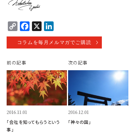
C
F
X
Li
o
a
n
p
c
k
コラムを毎月メルマガでご購読
y
e
e
Li
b
d
前の記事
次の記事
n
o
I
k
o
n
k
2016.11.01
2016.12.01
「会社を知ってもらうという
「神々の国」
事」