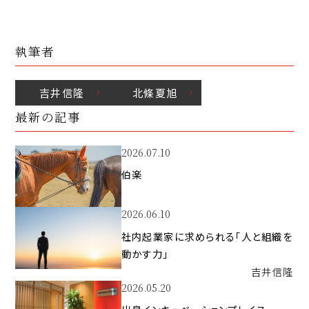
執筆者
吉井
信隆
北條
夏旭
最新の記事
2026.07.10
伯楽
2026.06.10
社内起業家に求められる「人と組織を
動かす力」
吉井
信隆
2026.05.20