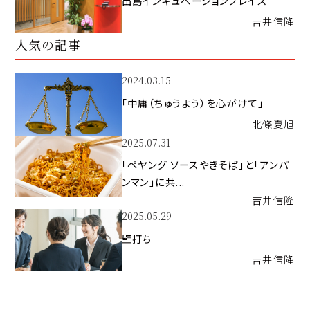
出島インキュベーションプレイス
吉井
信隆
人気の記事
2024.03.15
「中庸（ちゅうよう）を心がけて」
北條
夏旭
2025.07.31
「ペヤング ソースやきそば」と「アンパ
ンマン」に共...
吉井
信隆
2025.05.29
壁打ち
吉井
信隆