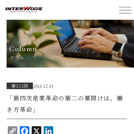
インターウォーズ株式会社
column
コラム
第232回
2016.12.01
「第四次産業革命の第二の幕開けは、働
き方革命」
C
F
X
Li