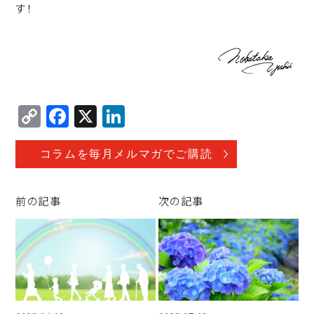
す！
C
F
X
Li
o
a
n
p
c
k
コラムを毎月メルマガでご購読
y
e
e
Li
b
d
前の記事
次の記事
n
o
I
k
o
n
k