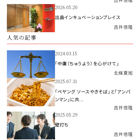
2026.05.20
出島インキュベーションプレイス
吉井
信隆
人気の記事
2024.03.15
「中庸（ちゅうよう）を心がけて」
北條
夏旭
2025.07.31
「ペヤング ソースやきそば」と「アンパ
ンマン」に共...
吉井
信隆
2025.05.29
壁打ち
吉井
信隆