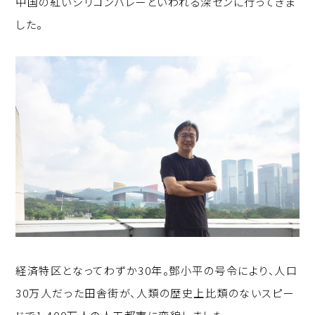
中国の紅いシリコンバレーといわれる深センに行ってきま
p
c
k
した。
y
e
e
Li
b
d
n
o
I
k
o
n
k
経済特区となってわずか30年。鄧小平の号令により、人口
30万人だった田舎街が、人類の歴史上比類のないスピー
ドで1,400万人の人工都市に変貌しました。