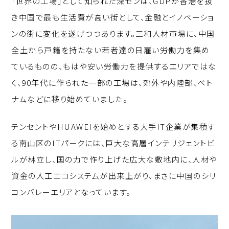
「世界の工場」として知られた深センは、GDPが香港を抜
き中国で最も生活費が高い街として、金融とイノベーショ
ンの街に変化を遂げつつあります。三和人材市場に、中国
全土から戸籍を持たない若者達の日雇い労働力を集め
ているものの、もはや安い労働力を提供するエリアではな
く、90年代に作られた一部の工場は、郊外や内陸部、ベト
ナムなどに移り始めていました。
テンセントやHUAWEIを始めとする大手IT企業が集積す
る南山区のITパークには、巨大な高層インテリジェントビ
ルが林立し、国の力で作り上げた広大な敷地内に、人材や
資金の人工エコシステムが出来上がり、まさに中国のシリ
コンバレーエリアとなっています。