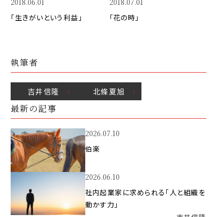
2018.06.01
2018.07.01
「生きがいという利益」
「花の時」
執筆者
吉井
信隆
北條
夏旭
最新の記事
2026.07.10
伯楽
2026.06.10
社内起業家に求められる「人と組織を
動かす力」
吉井
信隆