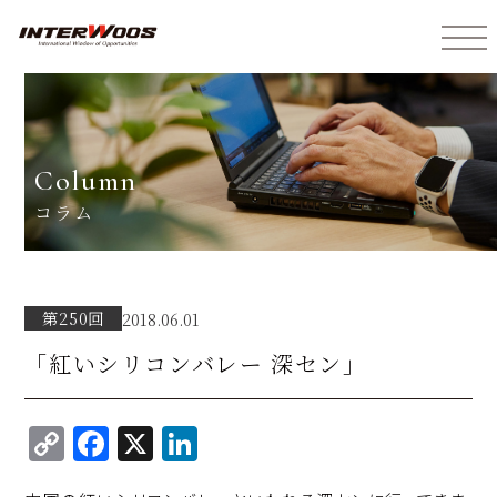
インターウォーズ株式会社
column
コラム
第250回
2018.06.01
「紅いシリコンバレー 深セン」
C
F
X
Li
o
a
n