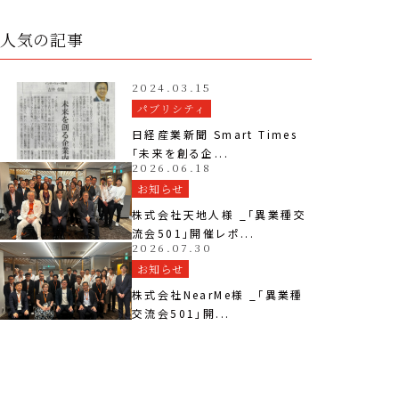
人気の記事
2024.03.15
パブリシティ
日経産業新聞 Smart Times
「未来を創る企...
2026.06.18
お知らせ
株式会社天地人様 _「異業種交
流会501」開催レポ...
2026.07.30
お知らせ
株式会社NearMe様 _「異業種
交流会501」開...