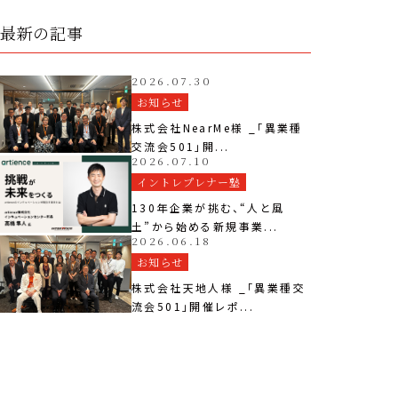
最新の記事
2026.07.30
お知らせ
株式会社NearMe様 _「異業種
交流会501」開...
2026.07.10
イントレプレナー塾
130年企業が挑む、“人と風
土”から始める新規事業...
2026.06.18
お知らせ
株式会社天地人様 _「異業種交
流会501」開催レポ...