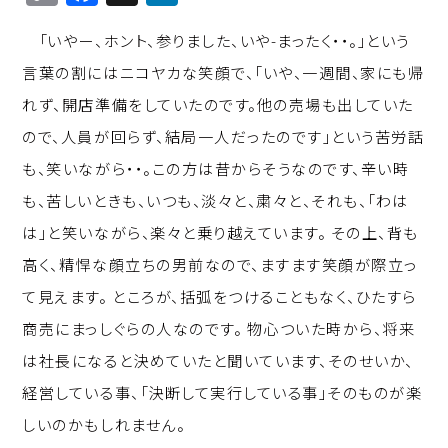
o
a
n
「いやー、ホント、参りました、いや-まったく・・。」という
p
c
k
言葉の割にはニコヤカな笑顔で、「いや、一週間、家にも帰
y
e
e
れず、開店準備をしていたのです。他の売場も出していた
Li
b
d
ので、人員が回らず、結局一人だったのです」という苦労話
n
o
I
も、笑いながら・・。この方は昔からそうなのです、辛い時
k
o
n
も、苦しいときも、いつも、淡々と、粛々と、それも、「わは
k
は」と笑いながら、楽々と乗り越えています。 その上、背も
高く、精悍な顔立ちの男前なので、ますます笑顔が際立っ
て見えます。 ところが、括弧をつけることもなく、ひたすら
商売にまっしぐらの人なのです。 物心ついた時から、将来
は社長になると決めていたと聞いています、そのせいか、
経営している事、「決断して実行している事」そのものが楽
しいのかもしれません。