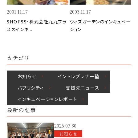
k
o
n
k
2001.11.17
2003.11.17
SHOP99・株式会社九九プラ
ウィズガーデンのインキュベー
スのインキ...
ション
カテゴリ
お知らせ
イントレプレナー塾
パブリシティ
⽀援先ニュース
インキュベーションレポート
最新の記事
2026.07.30
お知らせ