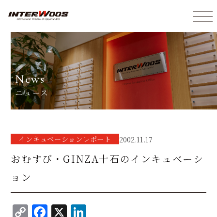
インターウォーズ株式会社
news
ニュース
インキュベーションレポート
2002.11.17
おむすび・GINZA十石のインキュベーシ
ョン
C
F
X
Li