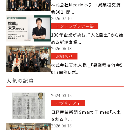
株式会社NearMe様 _「異業種交流
会501」開...
2026.07.10
イントレプレナー塾
130年企業が挑む、“人と風土”から始
める新規事業...
2026.06.18
お知らせ
株式会社天地人様 _「異業種交流会5
01」開催レポ...
人気の記事
2024.03.15
パブリシティ
日経産業新聞 Smart Times「未来
を創る企...
2026.06.18