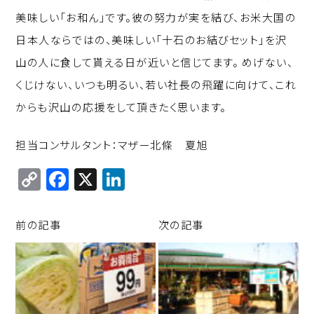
美味しい「お和ん」です。彼の努力が実を結び、お米大国の
日本人ならではの、美味しい「十石のお結びセット」を沢
山の人に食して貰える日が近いと信じてます。 めげない、
くじけない、いつも明るい、若い社長の飛躍に向けて、これ
からも沢山の応援をして頂きたく思います。
担当コンサルタント：マザー北條 夏旭
C
F
X
Li
o
a
n
p
c
k
前の記事
次の記事
y
e
e
Li
b
d
n
o
I