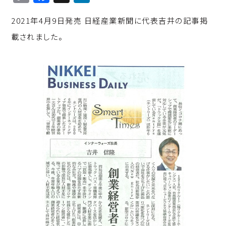
o
a
n
2021年4月9日発売 日経産業新聞に代表吉井の記事掲
p
c
k
載されました。
y
e
e
Li
b
d
n
o
I
k
o
n
k