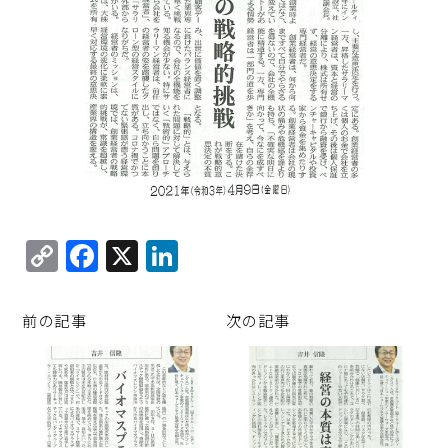
C
F
X
Li
o
a
n
p
c
k
前の記事
次の記事
y
e
e
Li
b
d
n
o
I