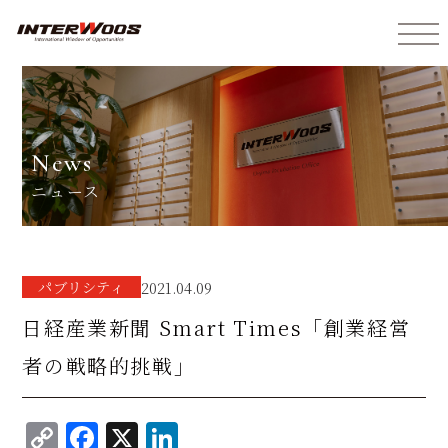
インターウォーズ株式会社
news
ニュース
パブリシティ
2021.04.09
日経産業新聞 Smart Times「創業経営
者の戦略的挑戦」
C
F
X
Li