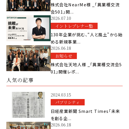
株式会社NearMe様 _「異業種交流
会501」開...
2026.07.10
イントレプレナー塾
130年企業が挑む、“人と風土”から始
める新規事業...
2026.06.18
お知らせ
株式会社天地人様 _「異業種交流会5
01」開催レポ...
人気の記事
2024.03.15
パブリシティ
日経産業新聞 Smart Times「未来
を創る企...
2026.06.18