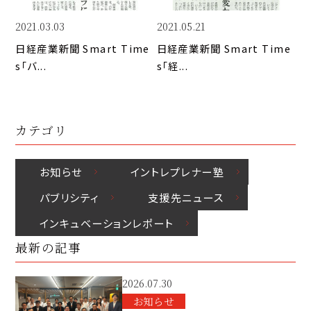
k
o
n
k
2021.03.03
2021.05.21
日経産業新聞 Smart Time
日経産業新聞 Smart Time
s「バ...
s「経...
カテゴリ
お知らせ
イントレプレナー塾
パブリシティ
⽀援先ニュース
インキュベーションレポート
最新の記事
2026.07.30
お知らせ