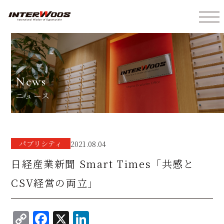
インターウォーズ株式会社
news
ニュース
パブリシティ
2021.08.04
日経産業新聞 Smart Times「共感と
CSV経営の両立」
C
F
X
Li