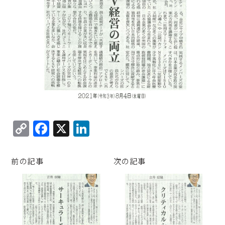
C
F
X
Li
o
a
n
p
c
k
前の記事
次の記事
y
e
e
Li
b
d
n
o
I