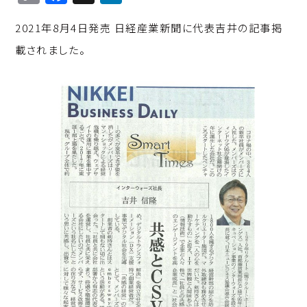
o
a
n
2021年8月4日発売 日経産業新聞に代表吉井の記事掲
p
c
k
載されました。
y
e
e
Li
b
d
n
o
I
k
o
n
k