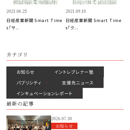
k
o
n
k
2021.06.25
2021.09.10
日経産業新聞 Smart Time
日経産業新聞 Smart Time
s「サ...
s「ク...
カテゴリ
お知らせ
イントレプレナー塾
パブリシティ
⽀援先ニュース
インキュベーションレポート
最新の記事
2026.07.30
お知らせ