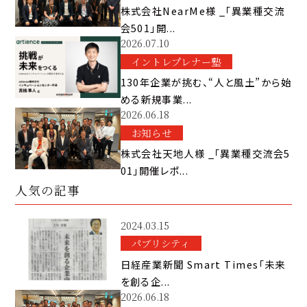
株式会社NearMe様 _「異業種交流
会501」開...
2026.07.10
イントレプレナー塾
130年企業が挑む、“人と風土”から始
める新規事業...
2026.06.18
お知らせ
株式会社天地人様 _「異業種交流会5
01」開催レポ...
人気の記事
2024.03.15
パブリシティ
日経産業新聞 Smart Times「未来
を創る企...
2026.06.18