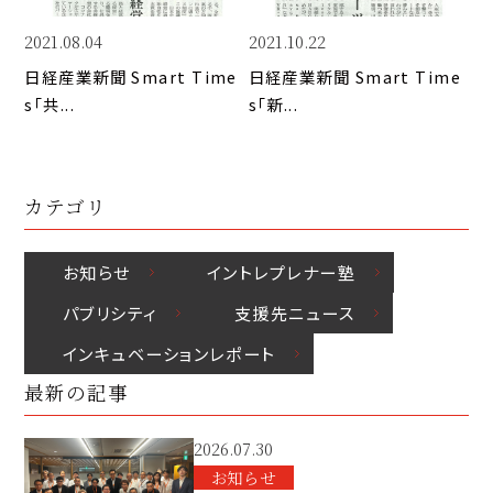
k
o
n
k
2021.08.04
2021.10.22
日経産業新聞 Smart Time
日経産業新聞 Smart Time
s「共...
s「新...
カテゴリ
お知らせ
イントレプレナー塾
パブリシティ
⽀援先ニュース
インキュベーションレポート
最新の記事
2026.07.30
お知らせ