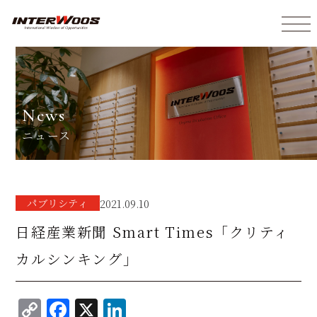
インターウォーズ株式会社
news
ニュース
パブリシティ
2021.09.10
日経産業新聞 Smart Times「クリティ
カルシンキング」
C
F
X
Li