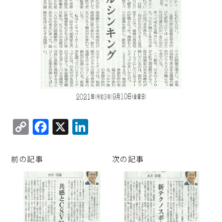
C
F
X
Li
o
a
n
p
c
k
前の記事
次の記事
y
e
e
Li
b
d
n
o
I