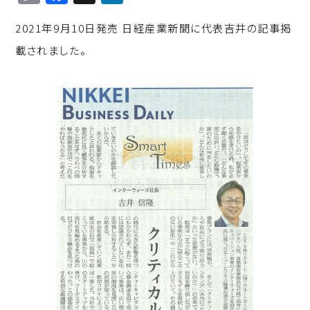
o
a
n
2021年9月10日発売 日経産業新聞に代表吉井の記事掲
p
c
k
載されました。
y
e
e
Li
b
d
n
o
I
k
o
n
k