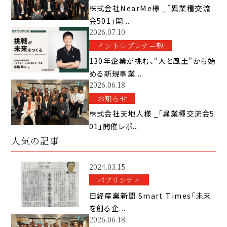
株式会社NearMe様 _「異業種交流
会501」開...
2026.07.10
イントレプレナー塾
130年企業が挑む、“人と風土”から始
める新規事業...
2026.06.18
お知らせ
株式会社天地人様 _「異業種交流会5
01」開催レポ...
人気の記事
2024.03.15
パブリシティ
日経産業新聞 Smart Times「未来
を創る企...
2026.06.18