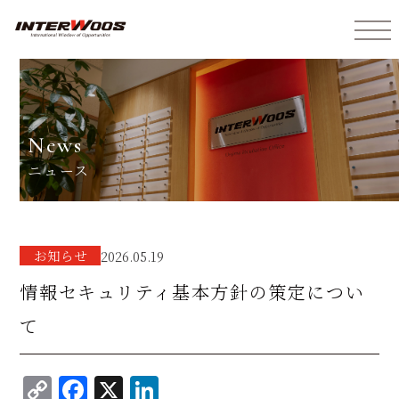
インターウォーズ株式会社
news
ニュース
お知らせ
2026.05.19
情報セキュリティ基本方針の策定につい
て
C
F
X
Li