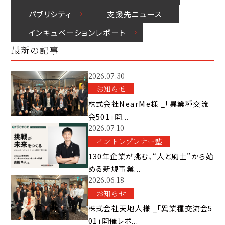
パブリシティ
⽀援先ニュース
インキュベーションレポート
最新の記事
2026.07.30
お知らせ
株式会社NearMe様 _「異業種交流
会501」開...
2026.07.10
イントレプレナー塾
130年企業が挑む、“人と風土”から始
める新規事業...
2026.06.18
お知らせ
株式会社天地人様 _「異業種交流会5
01」開催レポ...