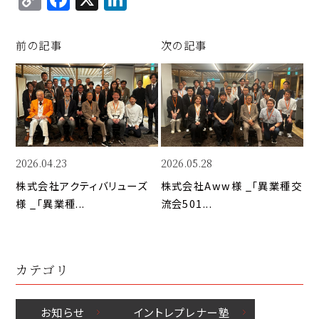
o
a
n
p
c
k
前の記事
次の記事
y
e
e
Li
b
d
n
o
I
k
o
n
k
2026.04.23
2026.05.28
株式会社アクティバリューズ
株式会社Aww様 _「異業種交
様 _「異業種...
流会501...
カテゴリ
お知らせ
イントレプレナー塾