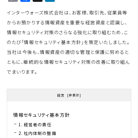
o
a
n
インターウォーズ株式会社は、お客様、取引先、従業員等
p
c
k
からお預かりする情報資産を重要な経営資産と認識し、
y
e
e
情報セキュリティ対策のさらなる強化に取り組むため、こ
Li
b
d
のたび「情報セキュリティ基本方針」を策定いたしました。
n
o
I
当社は今後も、情報資産の適切な管理と保護に努めると
k
o
n
ともに、継続的な情報セキュリティ対策の改善に取り組ん
k
でまいります。
目次
[
非表示
]
情報セキュリティ基本方針
1. 経営者の責任
2. 社内体制の整備