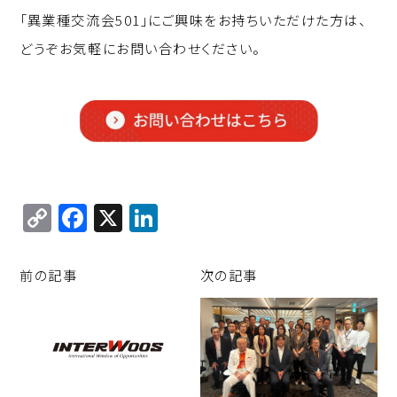
「異業種交流会501」にご興味をお持ちいただけた方は、
どうぞお気軽にお問い合わせください。
C
F
X
Li
o
a
n
p
c
k
前の記事
次の記事
y
e
e
Li
b
d
n
o
I
k
o
n