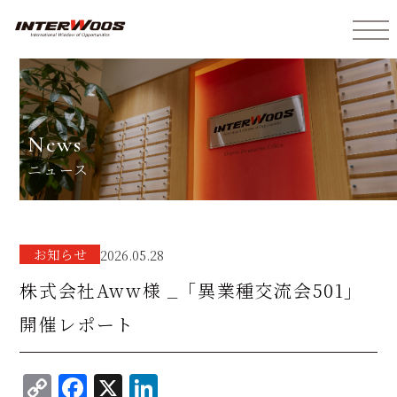
インターウォーズ株式会社
news
ニュース
お知らせ
2026.05.28
株式会社Aww様 _「異業種交流会501」
開催レポート
C
F
X
Li