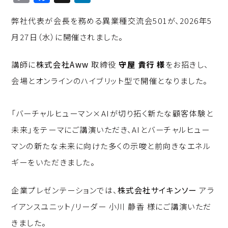
o
a
n
弊社代表が会長を務める異業種交流会501が、2026年5
p
c
k
月27日（水）に開催されました。
y
e
e
Li
b
d
講師に
株式会社Aww
取締役
守屋 貴行 様
をお招きし、
n
o
I
会場とオンラインのハイブリット型で開催となりました。
k
o
n
k
「バーチャルヒューマン×AIが切り拓く新たな顧客体験と
未来」をテーマにご講演いただき、AIとバーチャルヒュー
マンの新たな未来に向けた多くの示唆と前向きなエネル
ギーをいただきました。
企業プレゼンテーションでは、
株式会社サイキンソー
アラ
イアンスユニット/リーダー 小川 静香 様にご講演いただ
きました。