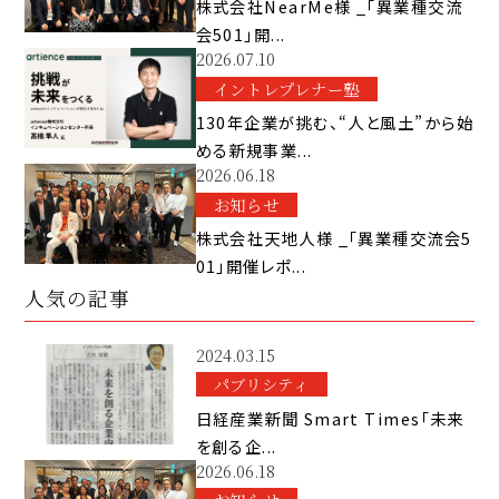
株式会社NearMe様 _「異業種交流
会501」開...
2026.07.10
イントレプレナー塾
130年企業が挑む、“人と風土”から始
める新規事業...
2026.06.18
お知らせ
株式会社天地人様 _「異業種交流会5
01」開催レポ...
人気の記事
2024.03.15
パブリシティ
日経産業新聞 Smart Times「未来
を創る企...
2026.06.18