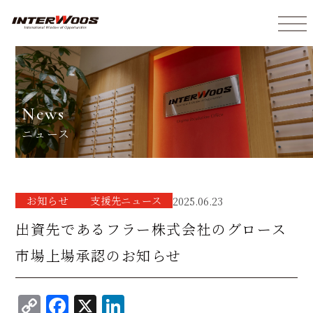
インターウォーズ株式会社
news
ニュース
お知らせ
⽀援先ニュース
2025.06.23
出資先であるフラー株式会社のグロース
市場上場承認のお知らせ
C
F
X
Li