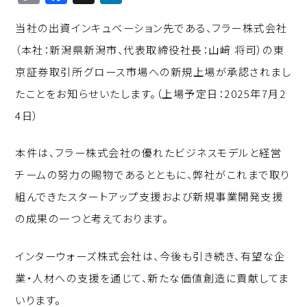
o
a
n
当社の出資インキュベーション先である、フラー株式会社
p
c
k
（本社：新潟県新潟市、代表取締役社長：山﨑 将司）の東
y
e
e
京証券取引所グロース市場への新規上場が承認されまし
Li
b
d
たことをお知らせいたします。（上場予定日：2025年7月2
n
o
I
4日）
k
o
n
k
本件は、フラー株式会社の優れたビジネスモデルと経営
チームの努力の賜物であるとともに、弊社がこれまで取り
組んできたスタートアップ支援および新規事業開発支援
の成果の一つと考えております。
インターウォーズ株式会社は、今後も引き続き、有望な企
業・人材への支援を通じて、新たな価値創造に貢献してま
いります。