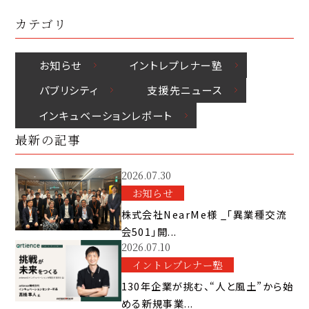
カテゴリ
お知らせ
イントレプレナー塾
パブリシティ
⽀援先ニュース
インキュベーションレポート
最新の記事
2026.07.30
お知らせ
株式会社NearMe様 _「異業種交流
会501」開...
2026.07.10
イントレプレナー塾
130年企業が挑む、“人と風土”から始
める新規事業...