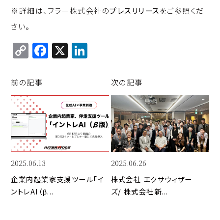
※詳細は、フラー株式会社の
プレスリリース
をご参照くだ
さい。
C
F
X
Li
o
a
n
p
c
k
前の記事
次の記事
y
e
e
Li
b
d
n
o
I
k
o
n
k
2025.06.13
2025.06.26
企業内起業家支援ツール「イ
株式会社 エクサウィザー
ントレAI（β...
ズ/ 株式会社新...