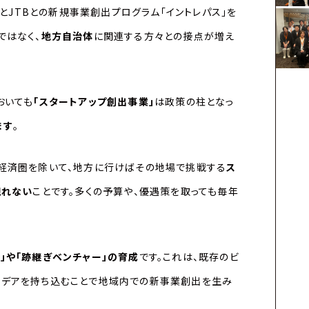
ズとJTBとの新規事業創出プログラム「イントレパス」を
ではなく、
地方自治体
に関連する方々との接点が増え
おいても
「スタートアップ創出事業」
は政策の柱となっ
ます
。
模経済圏を除いて、地方に行けばその地場で挑戦する
ス
現れない
ことです。多くの予算や、優遇策を取っても毎年
」や「跡継ぎベンチャー」の育成
です。これは、既存のビ
イデアを持ち込むことで地域内での新事業創出を生み