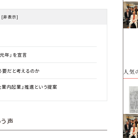
[
非表示
]
出元年」を宣言
人気
必要だと考えるのか
企業内起業』推進という提案
いう声