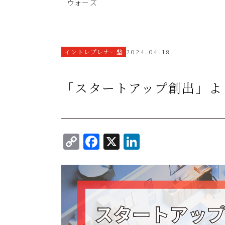
ウォーズ
イントレプレナー塾
2024.04.18
「スタートアップ創出」よ
C
F
X
Li
o
a
n
p
c
k
y
e
e
Li
b
dI
n
o
n