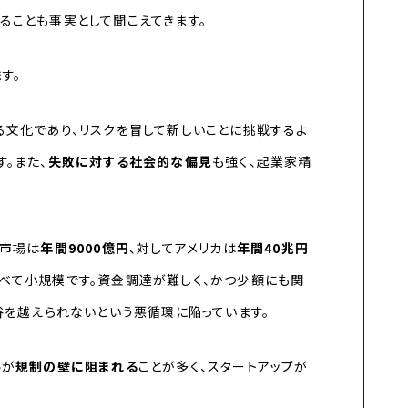
ることも事実として聞こえてきます。
す。
文化であり、リスクを冒して新しいことに挑戦するよ
。また、
失敗に対する社会的な偏見
も強く、起業家精
市場は
年間9000億円
、対してアメリカは
年間40兆円
べて小規模です。資金調達が難しく、かつ少額にも関
谷を越えられないという悪循環に陥っています。
ルが
規制の壁に阻まれる
ことが多く、スタートアップが