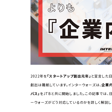
k
o
k
2022年を
「スタートアップ創出元年」
と宣言した
創出は難航しています。インターウォーズは、
企業
パス」
をJTBと共に開始しました。この記事では、
ーウォーズがどう対応しているのかを詳しく解説し