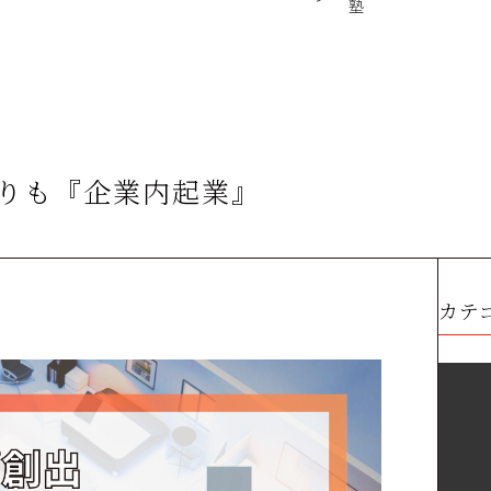
塾
りも『企業内起業』
カテ