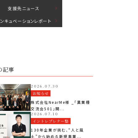
⽀援先ニュース
インキュベーションレポート
の記事
2026.07.30
お知らせ
株式会社NearMe様 _「異業種
交流会501」開...
2026.07.10
イントレプレナー塾
130年企業が挑む、“人と風
土”から始める新規事業...