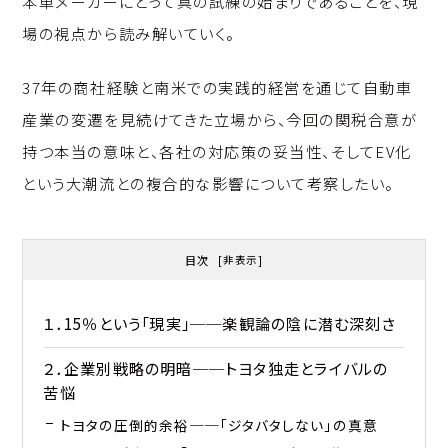
本車メーカーにとって真の試練の始まりであることを、現
場の視点から読み解いていく。
37年の商社経験と南米での実践的経営を通じて自動車
産業の変遷を見続けてきた立場から、今回の関税合意が
持つ本当の意味と、各社の対応策の妥当性、そしてEV化
という大潮流との複合的な影響について考察したい。
目次
[
非表示
]
１．15％という「現実」──楽観論の陰に潜む深刻さ
２．企業別戦略の明暗──トヨタ独走とライバルの
苦悩
トヨタの圧倒的余裕──「ジタバタしない」の真意