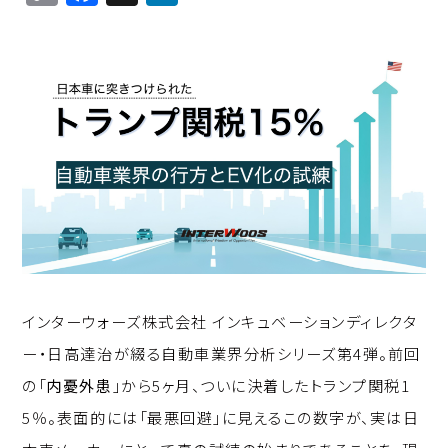
o
a
n
p
c
k
y
e
e
Li
b
d
n
o
I
k
o
n
k
インターウォーズ株式会社 インキュベーションディレクタ
ー・日高達治が綴る自動車業界分析シリーズ第4弾。前回
の「
内憂外患
」から5ヶ月、ついに決着したトランプ関税1
5％。表面的には「最悪回避」に見えるこの数字が、実は日