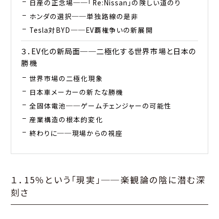
日産の正念場──「Re:Nissan」の険しい道のり
ホンダの選択──単独路線の是非
Tesla対BYD──EV覇権争いの新展開
３．EV化の新局面──二極化する世界市場と日本の
勝機
世界市場の二極化現象
日本車メーカーの新たな勝機
全固体電池──ゲームチェンジャーの可能性
産業構造の根本的変化
終わりに──現場からの視座
１．15％という「現実」──楽観論の陰に潜む深
刻さ