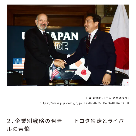
出典：時事ドットコム（時事通信社）
https://www.jiji.com/jc/p?id=20250905115906-0086969180
２．企業別戦略の明暗──トヨタ独走とライバ
ルの苦悩