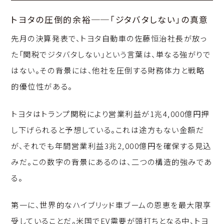
トヨタの圧倒的余裕──「ジタバタしない」の真意
先月の決算発表で、トヨタ自動車の佐藤恒治社長が放っ
た「関税でジタバタしない」という言葉は、単なる強がりで
はない。その背景には、他社を圧倒する財務体力と戦略
的優位性がある。
トヨタはトランプ関税により営業利益が1兆4,000億円押
し下げられると予想している。これは途方もない金額だ
が、それでも年間営業利益3兆2,000億円を確保する見込
みだ。この数字の背景にあるのは、二つの構造的強みであ
る。
第一に、世界的なハイブリッド車ブームの恩恵を最大限享
受していることだ。米国でEV需要が頭打ちとなる中、トヨ