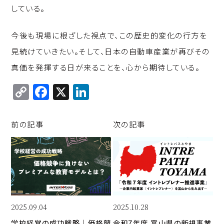
している。
今後も現場に根ざした視点で、この歴史的変化の行方を
見続けていきたい。そして、日本の自動車産業が再びその
真価を発揮する日が来ることを、心から期待している。
C
F
X
Li
o
a
n
p
c
k
前の記事
次の記事
y
e
e
Li
b
d
n
o
I
k
o
n
k
2025.09.04
2025.10.28
学校経営の成功戦略｜価格競
令和7年度 富山県の新規事業