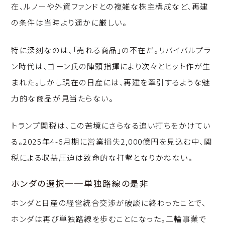
在、ルノーや外資ファンドとの複雑な株主構成など、再建
の条件は当時より遥かに厳しい。
特に深刻なのは、「売れる商品」の不在だ。リバイバルプラ
ン時代は、ゴーン氏の陣頭指揮により次々とヒット作が生
まれた。しかし現在の日産には、再建を牽引するような魅
力的な商品が見当たらない。
トランプ関税は、この苦境にさらなる追い打ちをかけてい
る。2025年4-6月期に営業損失2,000億円を見込む中、関
税による収益圧迫は致命的な打撃となりかねない。
ホンダの選択──単独路線の是非
ホンダと日産の経営統合交渉が破談に終わったことで、
ホンダは再び単独路線を歩むことになった。二輪事業で