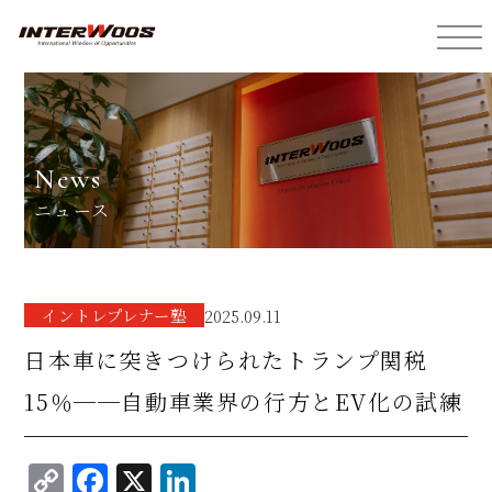
インターウォーズ株式会社
news
ニュース
イントレプレナー塾
2025.09.11
日本車に突きつけられたトランプ関税
15％──自動車業界の行方とEV化の試練
C
F
X
Li