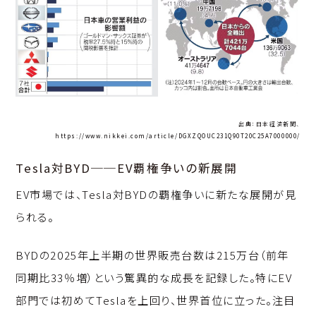
出典：日本経済新聞、
https://www.nikkei.com/article/DGXZQOUC231Q90T20C25A7000000/
Tesla対BYD──EV覇権争いの新展開
EV市場では、Tesla対BYDの覇権争いに新たな展開が見
られる。
BYDの2025年上半期の世界販売台数は215万台（前年
同期比33％増）という驚異的な成長を記録した。特にEV
部門では初めてTeslaを上回り、世界首位に立った。注目