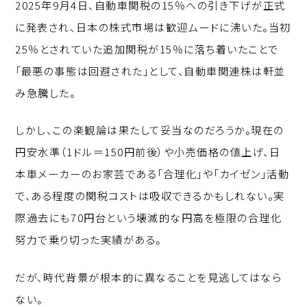
2025年9月4日、自動車関税の15％への引き下げが正式
に発表され、日本の株式市場は歓迎ムードに沸いた。当初
25％とされていた追加関税が15％に落ち着いたことで
「最悪の事態は回避された」として、自動車関連株は軒並
み急騰した。
しかし、この楽観論は果たして妥当なのだろうか。現在の
円安水準（1ドル＝150円前後）や小売価格の値上げ、日
本車メーカーのお家芸である「合理化」や「カイゼン」活動
で、ある程度の関税コストは吸収できるかもしれない。実
際過去にも70円台という壊滅的な円高を極限の合理化
努力で乗り切った実績がある。
だが、時代背景が根本的に異なることを見逃してはなら
ない。