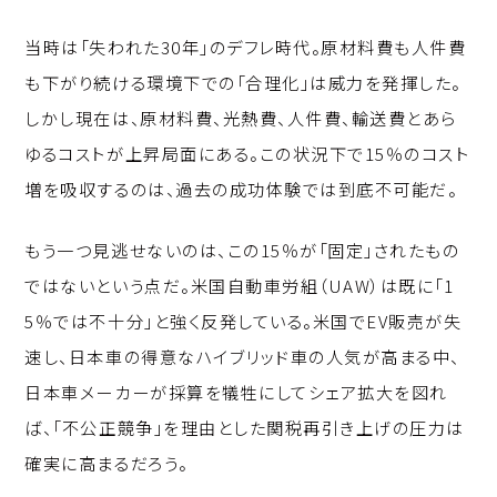
当時は「失われた30年」のデフレ時代。原材料費も人件費
も下がり続ける環境下での「合理化」は威力を発揮した。
しかし現在は、原材料費、光熱費、人件費、輸送費とあら
ゆるコストが上昇局面にある。この状況下で15％のコスト
増を吸収するのは、過去の成功体験では到底不可能だ。
もう一つ見逃せないのは、この15％が「固定」されたもの
ではないという点だ。米国自動車労組（UAW）は既に「1
5％では不十分」と強く反発している。米国でEV販売が失
速し、日本車の得意なハイブリッド車の人気が高まる中、
日本車メーカーが採算を犠牲にしてシェア拡大を図れ
ば、「不公正競争」を理由とした関税再引き上げの圧力は
確実に高まるだろう。