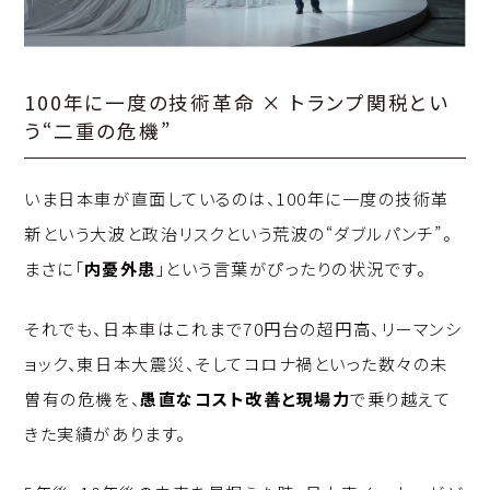
100年に一度の技術革命 × トランプ関税とい
う“二重の危機”
いま日本車が直面しているのは、100年に一度の技術革
新という大波と政治リスクという荒波の“ダブルパンチ”。
まさに「
内憂外患
」という言葉がぴったりの状況です。
それでも、日本車はこれまで70円台の超円高、リーマンシ
ョック、東日本大震災、そしてコロナ禍といった数々の未
曽有の危機を、
愚直なコスト改善と現場力
で乗り越えて
きた実績があります。