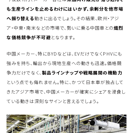
も生産ラインを止めるわけにはいかず、余剰分を他市場
へ振り替える
動きに出るでしょう。その結果、欧州・アジ
ア・中東・南米などの市場で、勢いに乗る中国車との
熾烈
な価格競争が不可避
となります。
中国メーカー、特にBYDなどは、EVだけでなくPHVにも
強みを持ち、輸出から現地生産への動きも迅速。価格競
争力だけでなく、
製品ラインナップや戦略展開の機動力
という点でも侮れません。特に、かつて日本車が独占して
きたアジア市場で、中国メーカーが確実にシェアを浸食し
ている動きは深刻なサインと言えるでしょう。