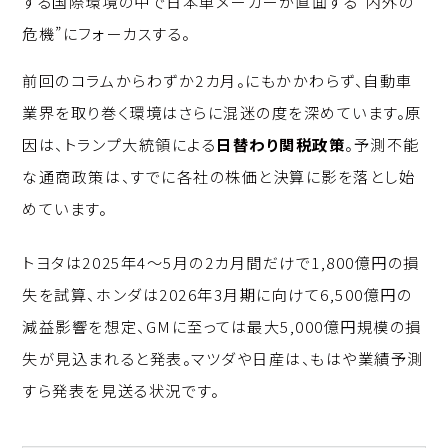
する国際環境の中で日本車メーカーが直面する“内外の
危機”にフォーカスする。
前回のコラムからわずか2カ月。にもかかわらず、自動車
業界を取り巻く環境はさらに混迷の度を深めています。原
因は、トランプ大統領による
日替わり関税政策
。予測不能
な通商政策は、すでに各社の株価と決算に影を落とし始
めています。
トヨタは2025年4〜5月の2カ月間だけで1,800億円の損
失を試算、ホンダは2026年3月期に向けて6,500億円の
減益影響を想定、GMに至っては最大5,000億円規模の損
失が見込まれると発表。マツダや日産は、もはや業績予測
すら発表を見送る状況です。