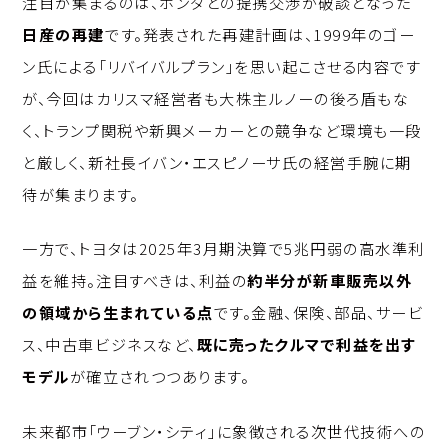
注目が集まるのは、ホンダとの提携交渉が破談となった
日産の再建
です。発表された再建計画は、1999年のゴー
ン氏による「リバイバルプラン」を思い起こさせる内容です
が、今回はカリスマ経営者も大株主ルノーの後ろ盾もな
く、トランプ関税や新興メーカーとの競争など環境も一段
と厳しく、新社長イバン・エスピノーサ氏の経営手腕に期
待が集まります。
一方で、トヨタは2025年3月期決算で5兆円弱の高水準利
益を維持。注目すべきは、利益の
約半分が新車販売以外
の領域から生まれている点
です。金融、保険、部品、サービ
ス、中古車ビジネスなど、
既に売ったクルマで利益を出す
モデル
が確立されつつあります。
未来都市「ウーブン・シティ」に象徴される次世代技術への