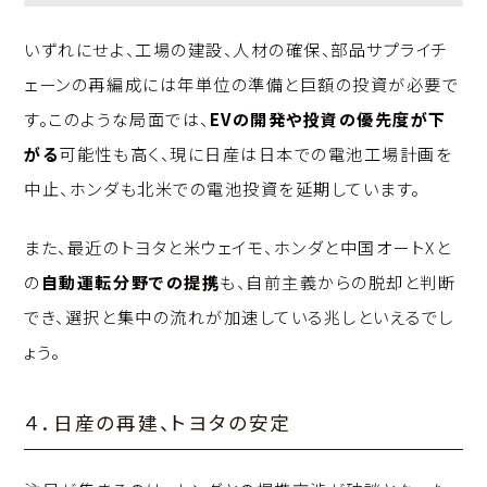
いずれにせよ、工場の建設、人材の確保、部品サプライチ
ェーンの再編成には年単位の準備と巨額の投資が必要で
す。このような局面では、
EVの開発や投資の優先度が下
がる
可能性も高く、現に日産は日本での電池工場計画を
中止、ホンダも北米での電池投資を延期しています。
また、最近のトヨタと米ウェイモ、ホンダと中国オートXと
の
自動運転分野での提携
も、自前主義からの脱却と判断
でき、選択と集中の流れが加速している兆しといえるでし
ょう。
４．日産の再建、トヨタの安定