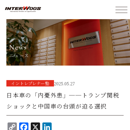
インターウォーズ株式会社
news
ニュース
イントレプレナー塾
2025.05.27
日本車の「内憂外患」──トランプ関税
ショックと中国車の台頭が迫る選択
C
F
X
Li