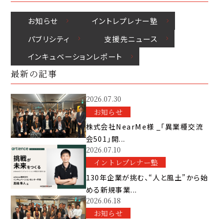
お知らせ
イントレプレナー塾
パブリシティ
⽀援先ニュース
インキュベーションレポート
最新の記事
2026.07.30
お知らせ
株式会社NearMe様 _「異業種交流
会501」開...
2026.07.10
イントレプレナー塾
130年企業が挑む、“人と風土”から始
める新規事業...
2026.06.18
お知らせ