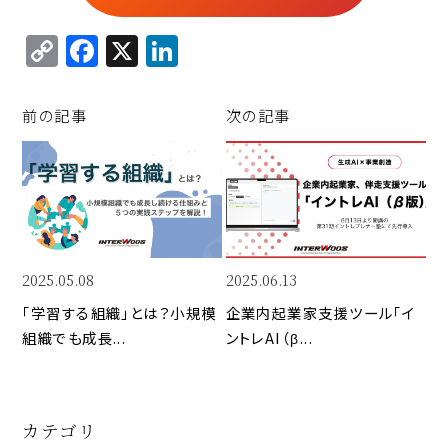
C
F
X
Li
o
a
n
p
c
k
前の記事
次の記事
y
e
e
Li
b
d
n
o
I
k
o
n
k
2025.05.08
2025.06.13
「学習する組織」とは？小規模
企業内起業家支援ツール「イ
組織でも成長...
ントレAI（β...
カテゴリ