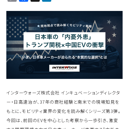
o
a
n
p
c
k
y
e
e
Li
b
d
n
o
I
k
o
n
k
インターウォーズ株式会社 インキュベーションディレクタ
ー・日高達治が、37年の商社経験と南米での現場知見を
もとに、モビリティ業界の変化を読み解くシリーズ第3弾。
今回は、前回のEVを中心とした考察から一歩引き、激変