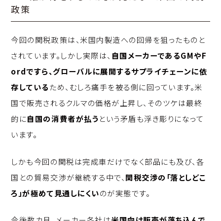
政策
今回の関税政策は、米国内製造への回帰を狙ったものと
されています。しかし実際は、
自国メーカーであるGMやF
ordですら、グローバルに展開するサプライチェーンに依
存している
ため、むしろ痛手を被る側に回っています。米
国で販売されるクルマの価格が上昇し、そのツケは最終
的に
自国の消費者が払う
という矛盾も浮き彫りになって
います。
しかも今回の関税は完成車だけでなく部品にも及び、各
国との貿易交渉が継続する中で、
関税交渉の「落としどこ
ろ」が極めて見通しにくい
のが実態です。
今後数カ月、メーカー各社は
米国向け販売が落ち込んで