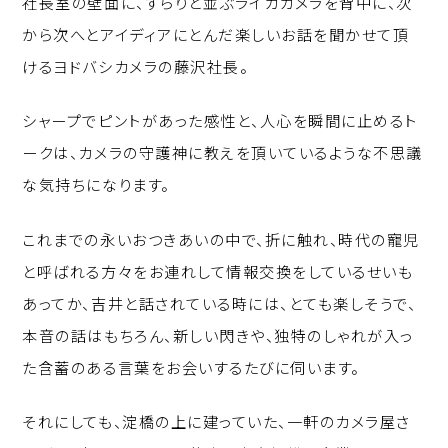
社長室の壁面に、ずらりと並ぶライカカメラを背中に、次
p
c
k
から次へとアイディアにとんだ楽しいお話を聞かせて頂
y
e
e
けるヨドバシカメラの藤沢社長。
Li
b
d
n
o
I
シャープでピントがあった感性と、人心を瞬間に止めるト
k
o
n
ークは、カメラの守護神に教えを頂いているような不思議
k
な気持ちになります。
これまでの永いおつきあいの中で、折に触れ、時代の寵児
と呼ばれる方々をお連れして情報交換をしているせいも
あってか、吉井と話されている時には、とても楽しそうで、
本音の話はもちろん、新しい閃きや、独特のしゃれが入っ
た含蓄のある言葉をお会いするたびに伺います。
それにしても、淀橋の上に建っていた、一軒のカメラ屋さ