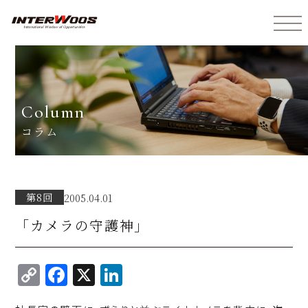
インターウォーズ株式会社
column
コラム
第8回
2005.04.01
「カメラの守護神」
C
F
X
Li
o
a
n