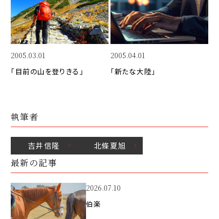
k
o
n
k
2005.03.01
2005.04.01
「目前の山を登りきる」
「新たな大陸」
執筆者
吉井
信隆
北條
夏旭
最新の記事
2026.07.10
伯楽