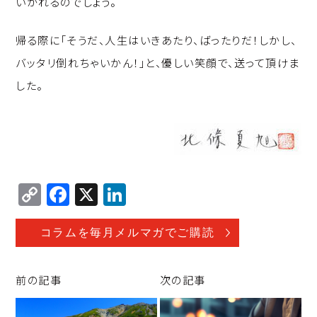
いかれるのでしょう。
帰る際に「そうだ、人生はいきあたり、ばったりだ！しかし、
バッタリ倒れちゃいかん！」と、優しい笑顔で、送って頂けま
した。
C
F
X
Li
o
a
n
p
c
k
コラムを毎月メルマガでご購読
y
e
e
Li
b
d
前の記事
次の記事
n
o
I