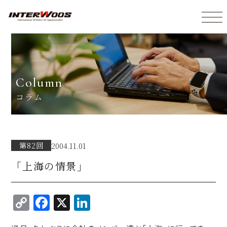
インターウォーズ株式会社
column
コラム
第82回
2004.11.01
「上海の情景」
C
F
X
Li
o
a
n