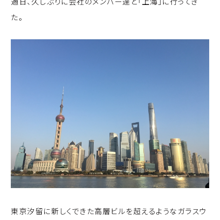
過日、久しぶりに会社のメンバー達と「上海」に行ってき
p
c
k
た。
y
e
e
Li
b
d
n
o
I
k
o
n
k
東京汐留に新しくできた高層ビルを超えるようなガラスウ