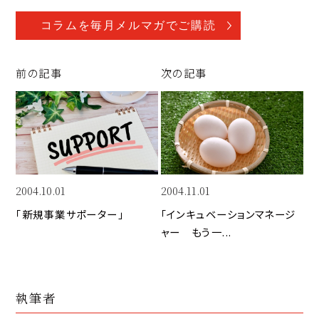
o
a
n
p
c
k
コラムを毎月メルマガでご購読
y
e
e
Li
b
d
前の記事
次の記事
n
o
I
k
o
n
k
2004.10.01
2004.11.01
「新規事業サポーター」
「インキュベーションマネージ
ャー　もう一...
執筆者