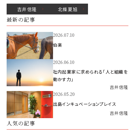
吉井
信隆
北條
夏旭
最新の記事
2026.07.10
伯楽
2026.06.10
社内起業家に求められる「人と組織を
動かす力」
吉井
信隆
2026.05.20
出島インキュベーションプレイス
吉井
信隆
人気の記事