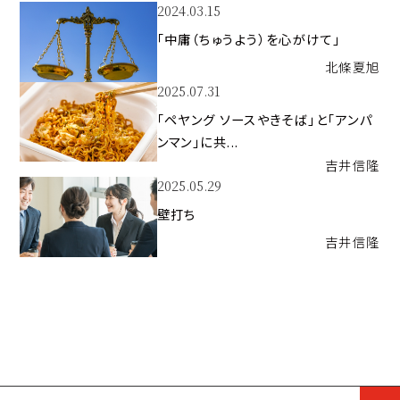
2024.03.15
「中庸（ちゅうよう）を心がけて」
北條
夏旭
2025.07.31
「ペヤング ソースやきそば」と「アンパ
ンマン」に共...
吉井
信隆
2025.05.29
壁打ち
吉井
信隆