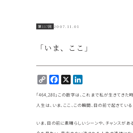
第117回
2007.11.01
「いま、ここ」
C
F
X
Li
o
a
n
「464,280」この数字は、これまで私が生きてきた
p
c
k
y
e
e
人生は、いま、ここ、この瞬間、目の前で起きてい
Li
b
dI
いま、目の前に素晴らしいシーンや、チャンスがあ
n
o
n