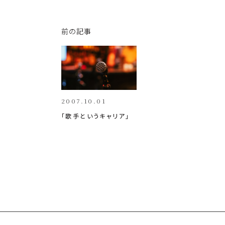
y
e
e
Li
b
dI
前の記事
n
o
n
k
o
k
2007.10.01
「歌手というキャリア」