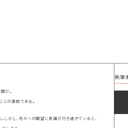
執筆
時間だ。
ることの連続である。
る。しかし、先々への願望に意識が行き過ぎていると、