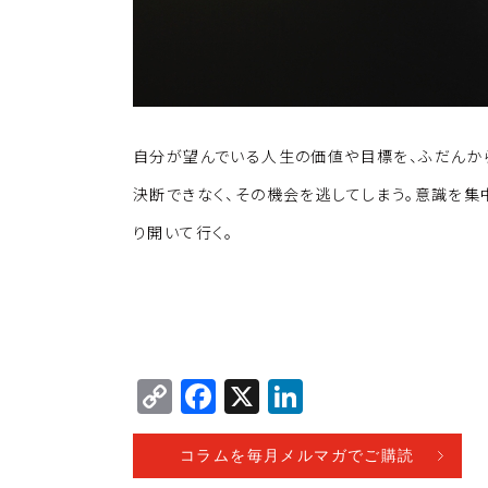
自分が望んでいる人生の価値や目標を、ふだんか
決断できなく、その機会を逃してしまう。意識を集中
り開いて行く。
C
F
X
Li
o
a
n
p
c
k
コラムを毎月メルマガでご購読