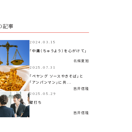
の記事
2024.03.15
「中庸（ちゅうよう）を心がけて」
北條
夏旭
2025.07.31
「ペヤング ソースやきそば」と
「アンパンマン」に共...
吉井
信隆
2025.05.29
壁打ち
吉井
信隆