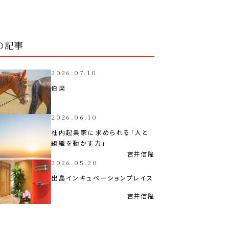
の記事
2026.07.10
伯楽
2026.06.10
社内起業家に求められる「人と
組織を動かす力」
吉井
信隆
2026.05.20
出島インキュベーションプレイス
吉井
信隆