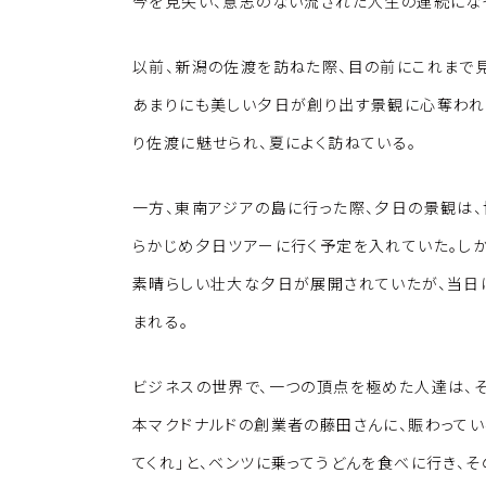
k
o
今を見失い、意志のない流された人生の連続にな
k
以前、新潟の佐渡を訪ねた際、目の前にこれまで
あまりにも美しい夕日が創り出す景観に心奪われ
り佐渡に魅せられ、夏によく訪ねている。
一方、東南アジアの島に行った際、夕日の景観は、
らかじめ夕日ツアーに行く予定を入れていた。しか
素晴らしい壮大な夕日が展開されていたが、当日
まれる。
ビジネスの世界で、一つの頂点を極めた人達は、
本マクドナルドの創業者の藤田さんに、賑わってい
てくれ」と、ベンツに乗ってうどんを食べに行き、そ