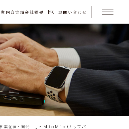
事業内容
実績
会社概要
お問い合わせ
事業企画・開発
ＭｉｏＭｉｏ（カップパ
>