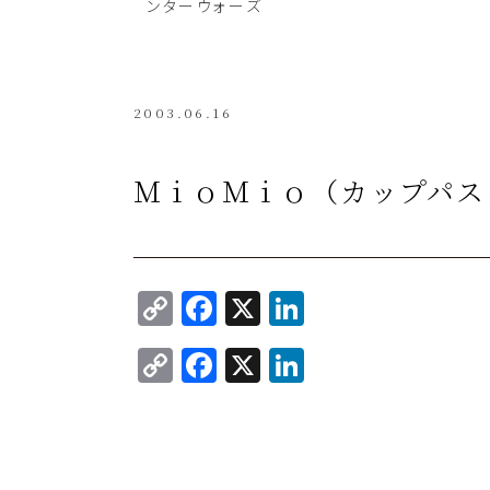
ンターウォーズ
2003.06.16
ＭｉｏＭｉｏ（カップパス
C
F
X
Li
o
a
n
C
F
X
Li
p
c
k
o
a
n
y
e
e
p
c
k
Li
b
dI
y
e
e
n
o
n