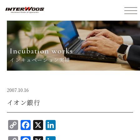
インターウォーズ株式会社
incubation works
インキュベーション実績
2007.10.16
イオン銀行
C
F
X
Li
o
a
n