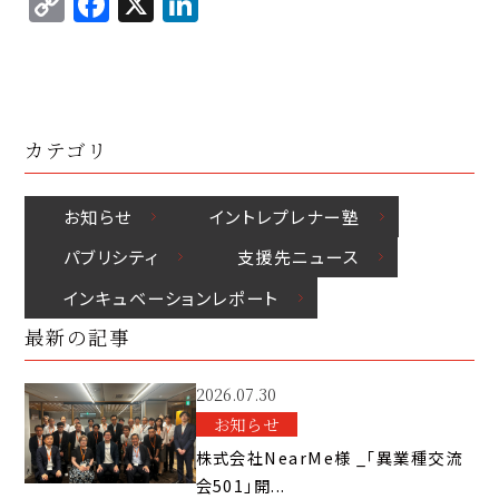
C
F
X
Li
p
c
k
o
a
n
y
e
e
p
c
k
Li
b
d
y
e
e
n
o
I
Li
b
d
k
o
n
カテゴリ
n
o
I
k
k
o
n
お知らせ
イントレプレナー塾
k
パブリシティ
⽀援先ニュース
インキュベーションレポート
最新の記事
2026.07.30
お知らせ
株式会社NearMe様 _「異業種交流
会501」開...