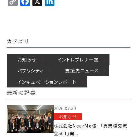
C
F
X
Li
p
c
k
o
a
n
y
e
e
p
c
k
Li
b
d
y
e
e
n
o
I
Li
b
d
k
o
n
カテゴリ
n
o
I
k
k
o
n
お知らせ
イントレプレナー塾
k
パブリシティ
⽀援先ニュース
インキュベーションレポート
最新の記事
2026.07.30
お知らせ
株式会社NearMe様 _「異業種交流
会501」開...