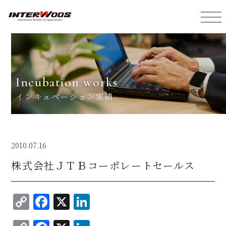
インターウォーズ株式会社
incubation works
インキュベーション実績
2010.07.16
株式会社ＪＴＢコーポレートセールス
C
F
X
Li
o
a
n