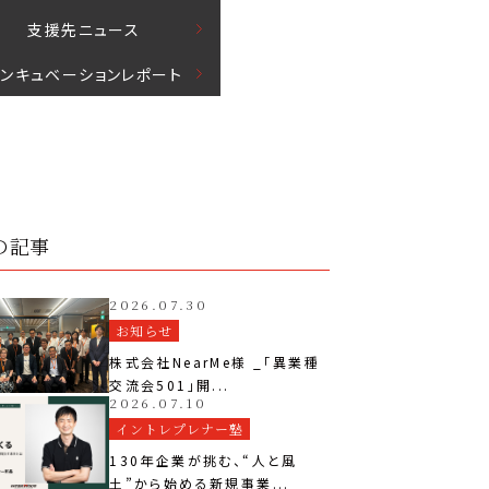
⽀援先ニュース
インキュベーションレポート
の記事
2026.07.30
お知らせ
株式会社NearMe様 _「異業種
交流会501」開...
2026.07.10
イントレプレナー塾
130年企業が挑む、“人と風
土”から始める新規事業...