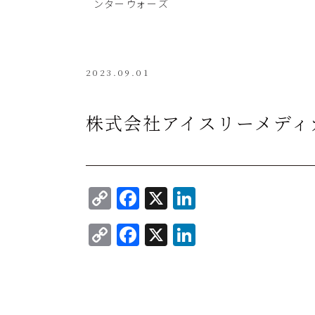
ンターウォーズ
2023.09.01
株式会社アイスリーメディ
C
F
X
Li
o
a
n
C
F
X
Li
p
c
k
o
a
n
y
e
e
p
c
k
Li
b
dI
y
e
e
n
o
n