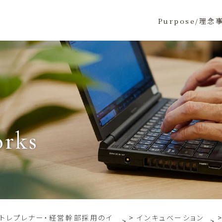
Purpose/理念
orks
ントレプレナー・経営幹部採用のイ
インキュベーション
>
>