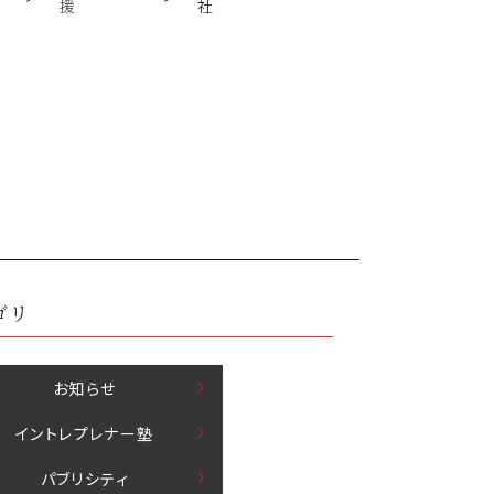
援
社
ゴリ
お知らせ
イントレプレナー塾
パブリシティ