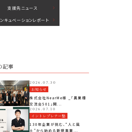
⽀援先ニュース
インキュベーションレポート
の記事
2026.07.30
お知らせ
株式会社NearMe様 _「異業種
交流会501」開...
2026.07.10
イントレプレナー塾
130年企業が挑む、“人と風
土”から始める新規事業...