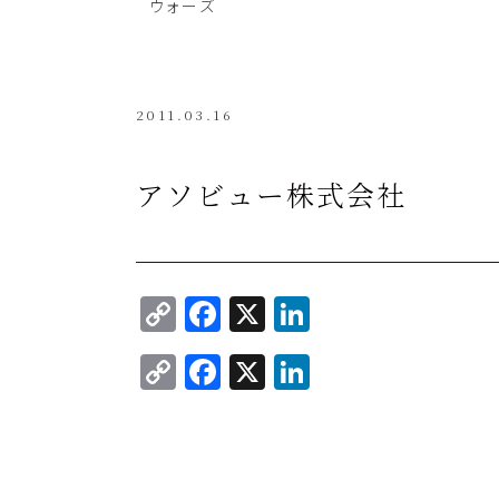
ウォーズ
2011.03.16
アソビュー株式会社
C
F
X
Li
o
a
n
C
F
X
Li
p
c
k
o
a
n
y
e
e
p
c
k
Li
b
dI
y
e
e
n
o
n