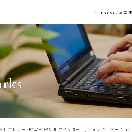
Purpose/理念
orks
ントレプレナー・経営幹部採用のインター
インキュベーショ
>