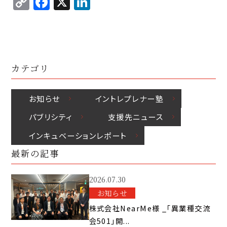
C
F
X
Li
p
c
k
o
a
n
y
e
e
p
c
k
Li
b
d
y
e
e
n
o
I
Li
b
d
k
o
n
カテゴリ
n
o
I
k
k
o
n
お知らせ
イントレプレナー塾
k
パブリシティ
⽀援先ニュース
インキュベーションレポート
最新の記事
2026.07.30
お知らせ
株式会社NearMe様 _「異業種交流
会501」開...