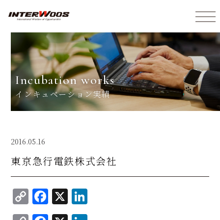
インターウォーズ株式会社
incubation works
インキュベーション実績
2016.05.16
東京急行電鉄株式会社
C
F
X
Li
o
a
n