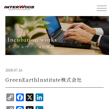
インターウォーズ株式会社
incubation works
インキュベーション実績
2018.07.16
GreenEarthInstitute株式会社
C
F
X
Li
o
a
n