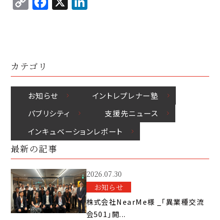
C
F
X
Li
p
c
k
o
a
n
y
e
e
p
c
k
Li
b
d
y
e
e
n
o
I
Li
b
d
k
o
n
カテゴリ
n
o
I
k
k
o
n
お知らせ
イントレプレナー塾
k
パブリシティ
⽀援先ニュース
インキュベーションレポート
最新の記事
2026.07.30
お知らせ
株式会社NearMe様 _「異業種交流
会501」開...