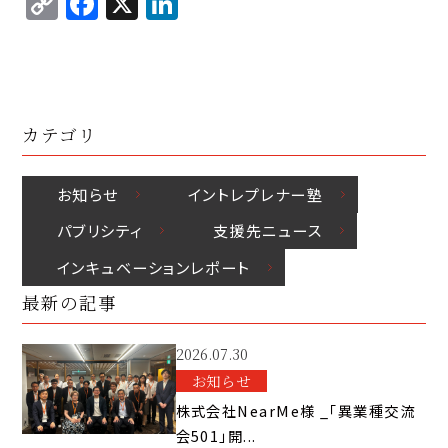
C
F
X
Li
p
c
k
o
a
n
y
e
e
p
c
k
Li
b
d
y
e
e
n
o
I
Li
b
d
k
o
n
カテゴリ
n
o
I
k
k
o
n
お知らせ
イントレプレナー塾
k
パブリシティ
⽀援先ニュース
インキュベーションレポート
最新の記事
2026.07.30
お知らせ
株式会社NearMe様 _「異業種交流
会501」開...