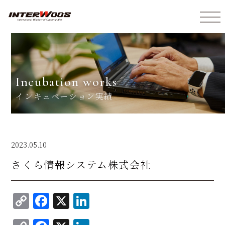
インターウォーズ株式会社
incubation works
インキュベーション実績
2023.05.10
さくら情報システム株式会社
C
F
X
Li
o
a
n