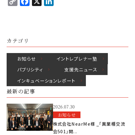
C
F
X
Li
p
c
k
o
a
n
y
e
e
p
c
k
Li
b
d
y
e
e
n
o
I
Li
b
d
k
o
n
カテゴリ
n
o
I
k
k
o
n
お知らせ
イントレプレナー塾
k
パブリシティ
⽀援先ニュース
インキュベーションレポート
最新の記事
2026.07.30
お知らせ
株式会社NearMe様 _「異業種交流
会501」開...