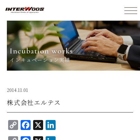
インターウォーズ株式会社
incubation works
インキュベーション実績
2014.11.01
株式会社エルテス
C
F
X
Li
o
a
n