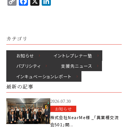
C
F
X
Li
p
c
k
o
a
n
y
e
e
p
c
k
Li
b
d
y
e
e
n
o
I
Li
b
d
k
o
n
カテゴリ
n
o
I
k
k
o
n
お知らせ
イントレプレナー塾
k
パブリシティ
⽀援先ニュース
インキュベーションレポート
最新の記事
2026.07.30
お知らせ
株式会社NearMe様 _「異業種交流
会501」開...