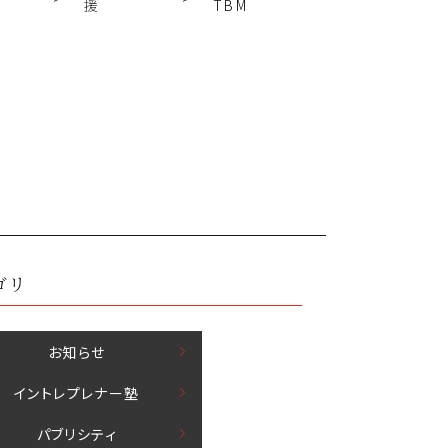
援
TBM
ゴリ
お知らせ
イントレプレナー塾
パブリシティ