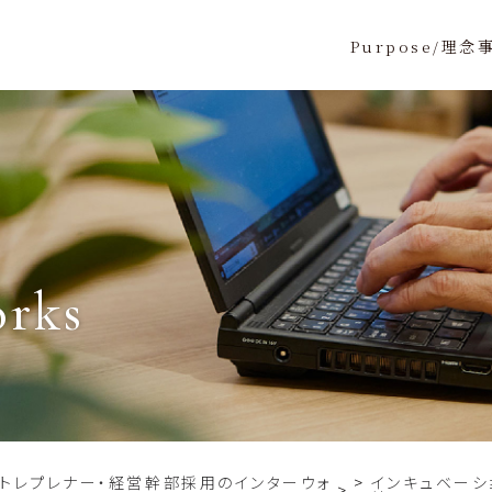
Purpose/理念
orks
ントレプレナー・経営幹部採用のインターウォ
インキュベーシ
>