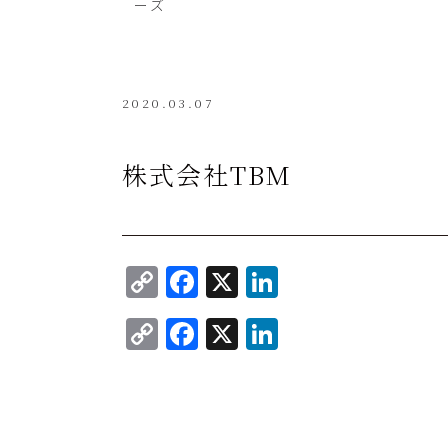
ーズ
2020.03.07
株式会社TBM
C
F
X
Li
o
a
n
C
F
X
Li
p
c
k
o
a
n
y
e
e
p
c
k
Li
b
dI
y
e
e
n
o
n