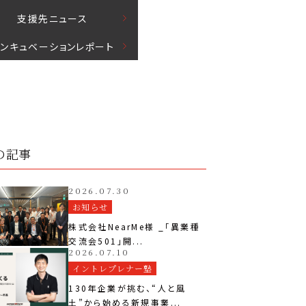
⽀援先ニュース
インキュベーションレポート
の記事
2026.07.30
お知らせ
株式会社NearMe様 _「異業種
交流会501」開...
2026.07.10
イントレプレナー塾
130年企業が挑む、“人と風
土”から始める新規事業...