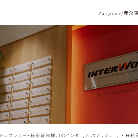
Purpose/理念
ントレプレナー・経営幹部採用のインタ
パブリシテ
日経産
>
>