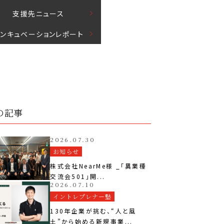
⽀援先ニュース
インキュベーションレポート
の記事
2026.07.30
お知らせ
株式会社NearMe様 _「異業種
交流会501」開...
2026.07.10
イントレプレナー塾
130年企業が挑む、“人と風
土”から始める新規事業...