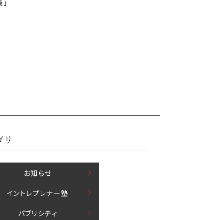
儀」
ゴリ
お知らせ
イントレプレナー塾
パブリシティ