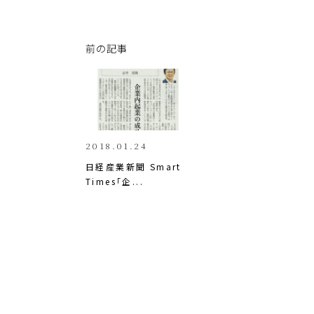
o
a
n
p
c
k
y
e
e
前の記事
Li
b
dI
n
o
n
k
o
k
2018.01.24
日経産業新聞 Smart 
Times「企...