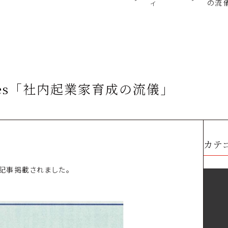
ィ
の流
imes「社内起業家育成の流儀」
カテ
の記事掲載されました。