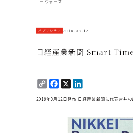
ーウォーズ
パブリシティ
2018.03.12
日経産業新聞 Smart T
C
F
X
Li
o
a
n
2018年3月12日発売 日経産業新聞に代表吉井
p
c
k
y
e
e
Li
b
dI
n
o
n