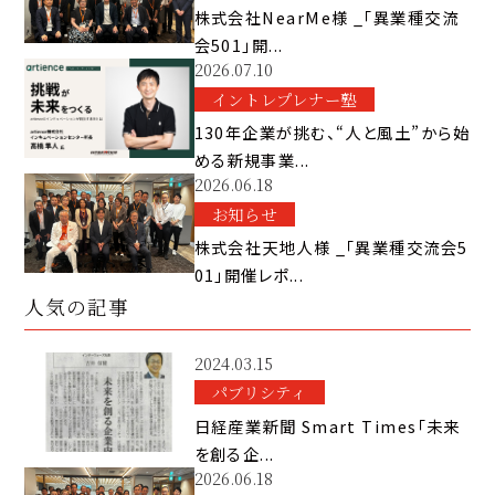
株式会社NearMe様 _「異業種交流
会501」開...
2026.07.10
イントレプレナー塾
130年企業が挑む、“人と風土”から始
める新規事業...
2026.06.18
お知らせ
株式会社天地人様 _「異業種交流会5
01」開催レポ...
人気の記事
2024.03.15
パブリシティ
日経産業新聞 Smart Times「未来
を創る企...
2026.06.18