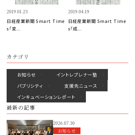
k
o
n
k
2019.01.23
2019.04.19
日経産業新聞 Smart Time
日経産業新聞 Smart Time
s「変...
s「成...
カテゴリ
お知らせ
イントレプレナー塾
パブリシティ
⽀援先ニュース
インキュベーションレポート
最新の記事
2026.07.30
お知らせ