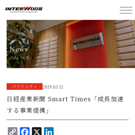
インターウォーズ株式会社
news
ニュース
パブリシティ
2019.03.11
日経産業新聞 Smart Times「成長加速
する事業提携」
C
F
X
Li