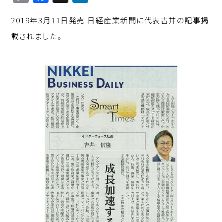
o
a
n
2019年3月11日発売 日経産業新聞に代表吉井の記事掲
p
c
k
載されました。
y
e
e
Li
b
d
n
o
I
k
o
n
k