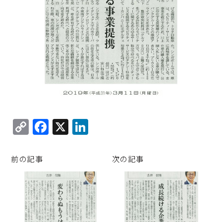
C
F
X
Li
o
a
n
p
c
k
前の記事
次の記事
y
e
e
Li
b
d
n
o
I