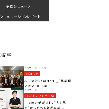
⽀援先ニュース
インキュベーションレポート
の記事
2026.07.30
お知らせ
株式会社NearMe様 _「異業種
交流会501」開...
2026.07.10
イントレプレナー塾
130年企業が挑む、“人と風
土”から始める新規事業...