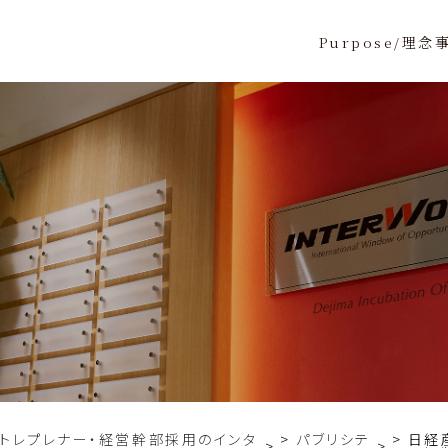
Purpose/理念
ントレプレナー・経営幹部採用のインタ
パブリシテ
日経産
>
>