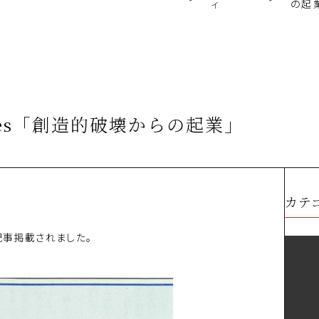
ィ
の起
imes「創造的破壊からの起業」
カテ
記事掲載されました。