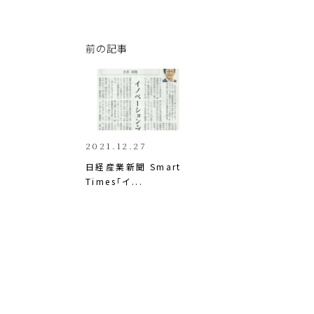
o
a
n
p
c
k
y
e
e
前の記事
Li
b
dI
n
o
n
k
o
k
2021.12.27
日経産業新聞 Smart 
Times「イ...