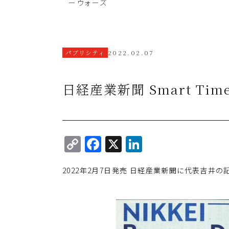
ーウォーズ
パブリシティ
2022.02.07
日経産業新聞 Smart T
C
F
X
Li
o
a
n
2022年2月7日発売 日経産業新聞に代表吉井の
p
c
k
y
e
e
Li
b
dI
n
o
n