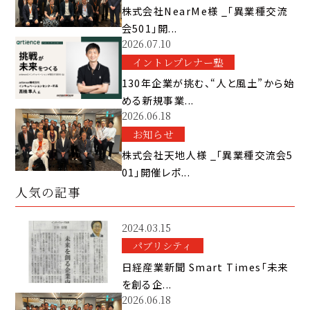
株式会社NearMe様 _「異業種交流
会501」開...
2026.07.10
イントレプレナー塾
130年企業が挑む、“人と風土”から始
める新規事業...
2026.06.18
お知らせ
株式会社天地人様 _「異業種交流会5
01」開催レポ...
人気の記事
2024.03.15
パブリシティ
日経産業新聞 Smart Times「未来
を創る企...
2026.06.18