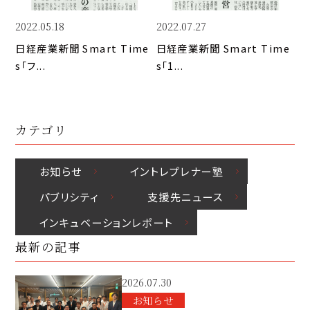
k
o
n
k
2022.05.18
2022.07.27
日経産業新聞 Smart Time
日経産業新聞 Smart Time
s「フ...
s「1...
カテゴリ
お知らせ
イントレプレナー塾
パブリシティ
⽀援先ニュース
インキュベーションレポート
最新の記事
2026.07.30
お知らせ