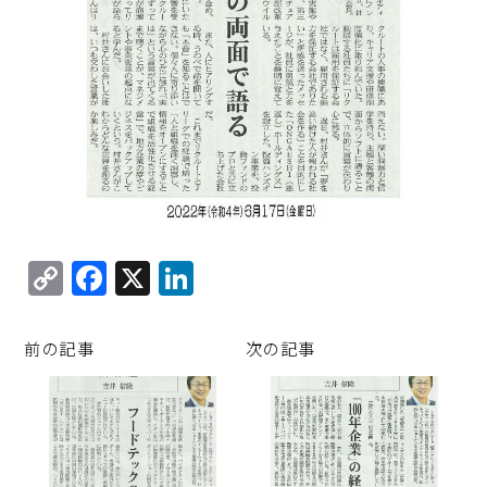
C
F
X
Li
o
a
n
p
c
k
前の記事
次の記事
y
e
e
Li
b
d
n
o
I