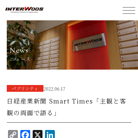
インターウォーズ株式会社
news
ニュース
パブリシティ
2022.06.17
日経産業新聞 Smart Times「主観と客
観の両面で語る」
C
F
X
Li