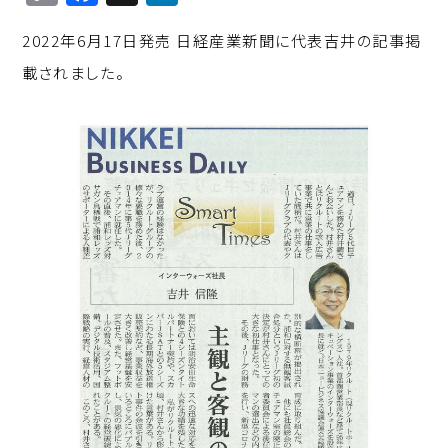
o
a
n
2022年6月17日発売 日経産業新聞に代表吉井の記事掲
p
c
k
載されました。
y
e
e
Li
b
d
n
o
I
k
o
n
k