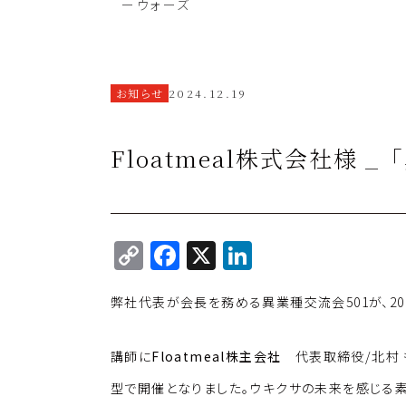
ーウォーズ
お知らせ
2024.12.19
Floatmeal株式会社様
C
F
X
Li
o
a
n
弊社代表が会長を務める異業種交流会501が、202
p
c
k
y
e
e
講師に
Floatmeal株主会社
代表取締役/北村 
Li
b
dI
型で開催となりました。ウキクサの未来を感じる素
n
o
n