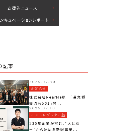
⽀援先ニュース
インキュベーションレポート
の記事
2026.07.30
お知らせ
株式会社NearMe様 _「異業種
交流会501」開...
2026.07.10
イントレプレナー塾
130年企業が挑む、“人と風
土”から始める新規事業...