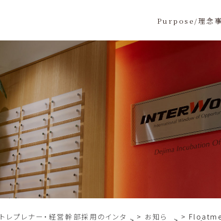
Purpose/理念
ントレプレナー・経営幹部採用のインタ
お知ら
Float
>
>