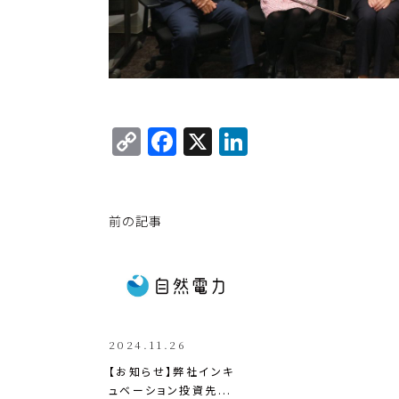
C
F
X
Li
o
a
n
p
c
k
y
e
e
前の記事
Li
b
dI
n
o
n
k
o
k
2024.11.26
【お知らせ】弊社インキ
ュベーション投資先...