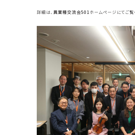
k
o
詳細は、
異業種交流会501
ホームページにてご覧
k